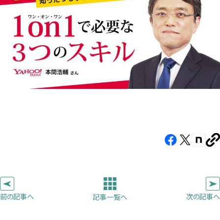
Facebook（新
X（新
note（
U
し
し
し
を
コ
い
い
い
ピ
タ
タ
タ
ー
ブ
ブ
ブ
前の記事へ
次の記事へ
記事一覧へ
で
で
で
開
開
開