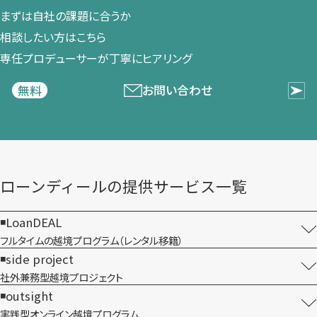
まずは​自社の​課題に​合うか​
相談したい方は​こちら
専任プロデューサーが​丁寧に​ヒアリング
お問い合わせ
無料
ローンディールの​提供サービス一覧
LoanDEAL
フルタイムの越境プログラム​（レンタル移籍）
side project
社外兼務型​越境プロジェクト
outsight
実践型オンライン​越境プログラム