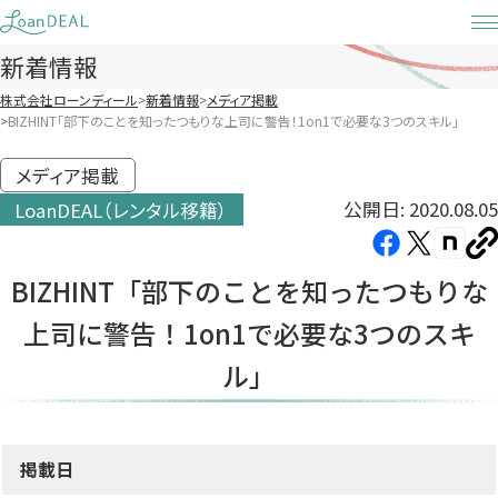
Skip
to
新着情報
content
株式会社ローンディール
新着情報
メディア掲載
BIZHINT「部下のことを知ったつもりな上司に警告！1on1で必要な3つのスキル」
メディア掲載
公開日: 2020.08.05
LoanDEAL（レンタル移籍）
Facebook（新
X（新
note（
U
し
し
し
を
BIZHINT「部下のことを知ったつもりな
コ
い
い
い
ピ
上司に警告！1on1で必要な3つのスキ
タ
タ
タ
ー
ブ
ブ
ブ
ル」
で
で
で
開
開
開
き
き
き
掲載日
ま
ま
ま