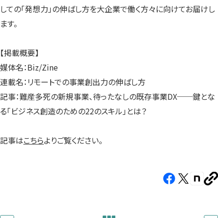
しての「発想力」の伸ばし方を大企業で働く方々に向けてお届けし
ます。
【掲載概要】
媒体名：Biz/Zine
連載名：リモートでの事業創出力の伸ばし方
記事：難産多死の新規事業、待ったなしの既存事業DX──鍵とな
る「ビジネス創造のための22のスキル」とは？
記事は
こちら
よりご覧ください。
Facebook（新
X（新
note（
U
し
し
し
を
コ
い
い
い
ピ
タ
タ
タ
ー