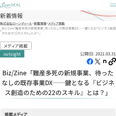
Skip
to
新着情報
content
株式会社ローンディール
新着情報
メディア掲載
Biz/Zine「難産多死の新規事業、待ったなしの既存事業DX──鍵となる『ビジネス創造
のための22のスキル』とは？」
メディア掲載
公開日: 2021.03.31
outsight
Facebook（新
X（新
note（
U
し
し
し
を
Biz/Zine「難産多死の新規事業、待った
コ
い
い
い
ピ
なしの既存事業DX──鍵となる『ビジネ
タ
タ
タ
ー
ブ
ブ
ブ
ス創造のための22のスキル』とは？」
で
で
で
開
開
開
き
き
き
掲載メディア
ま
ま
ま