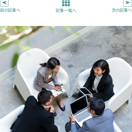
ブ
ブ
ブ
前の記事へ
次の記事へ
記事一覧へ
で
で
で
開
開
開
き
き
き
ま
ま
ま
す）
す）
す）