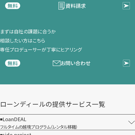
資料請求
無料
まずは​自社の​課題に​合うか​
相談したい方は​こちら
専任プロデューサーが​丁寧に​ヒアリング
お問い合わせ
無料
ローンディールの​提供サービス一覧
LoanDEAL
フルタイムの越境プログラム​（レンタル移籍）
side project