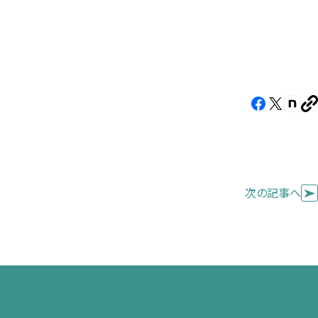
Facebook（新
X（新
note
U
し
し
し
を
コ
い
い
い
ピ
タ
タ
タ
ー
ブ
ブ
ブ
次の記事へ
で
で
で
開
開
開
き
き
き
ま
ま
ま
す）
す）
す）