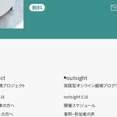
無料
ect
outsight
境プロジェクト
実践型オンライン​越境プログ
tとは
outsightとは
業の方へ
開催スケジュール
ーの方へ
事例・参加者の声