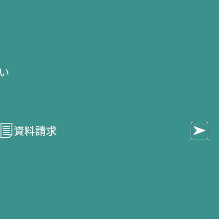
せ
い​
資料請求