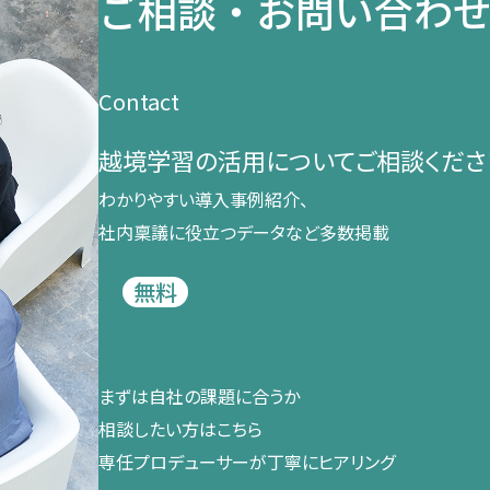
ご相談・お問い合わ
Contact
越境学習の​活用に​ついて​ご相談くださ
わかりやすい導入事例紹介、​
社内稟議に​役立つデータなど​多数掲載
無料
まずは​自社の​課題に​合うか​
相談したい方は​こちら
専任プロデューサーが​丁寧に​ヒアリング