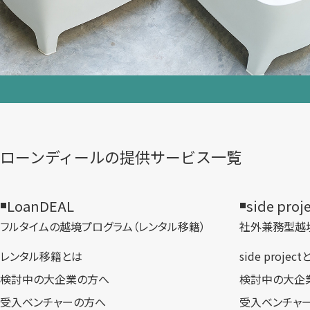
ローンディールの​提供サービス一覧
LoanDEAL
side proj
フルタイムの越境プログラム​（レンタル移籍）
社外兼務型​越
レンタル移籍とは
side projec
検討中の大企業の方へ
検討中の大企
受入ベンチャーの方へ
受入ベンチャ