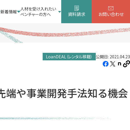
人材を受け入れたい
新着情報
資料請求
お問い合わせ
ベンチャーの方へ
LoanDEAL（レンタル移籍）
公開日: 2021.04.23
Facebook（新
X（新
note
U
し
し
し
を
コ
い
い
い
ピ
タ
タ
タ
ー
先端や事業開発手法知る機会
ブ
ブ
ブ
で
で
で
開
開
開
き
き
き
ま
ま
ま