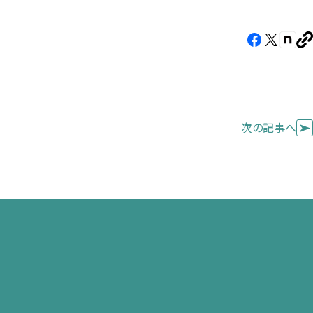
Facebook（新
X（新
note
U
し
し
し
を
コ
い
い
い
ピ
タ
タ
タ
ー
ブ
ブ
ブ
次の記事へ
で
で
で
開
開
開
き
き
き
ま
ま
ま
す）
す）
す）
せ