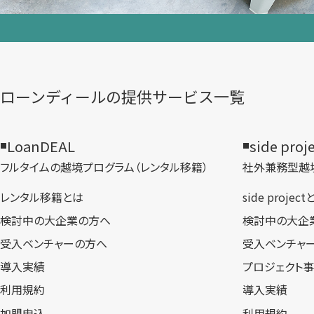
ローンディールの​提供サービス一覧
LoanDEAL
side proj
フルタイムの越境プログラム​（レンタル移籍）
社外兼務型​越
レンタル移籍とは
side projec
検討中の大企業の方へ
検討中の大企
受入ベンチャーの方へ
受入ベンチャ
導入実績
プロジェクト
利用規約
導入実績
加盟申込
利用規約