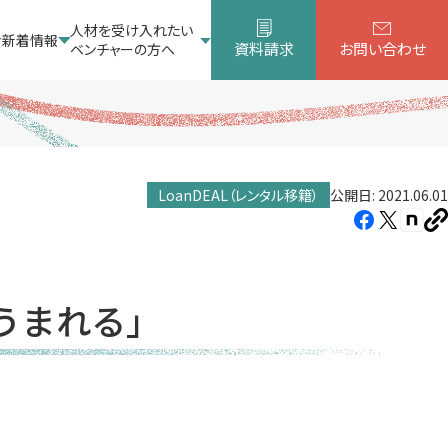
人材を受け入れたい
新着情報
資料請求
お問い合わせ
ベンチャーの方へ
LoanDEAL（レンタル移籍）
公開日: 2021.06.01
Facebook（新
X（新
note
U
し
し
し
を
コ
い
い
い
ピ
タ
タ
タ
ー
うまれる」
ブ
ブ
ブ
で
で
で
開
開
開
き
き
き
ま
ま
ま