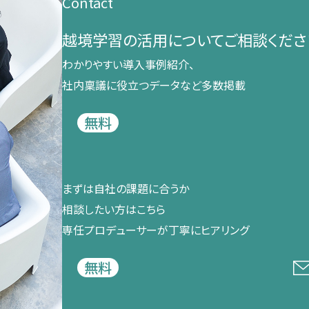
Contact
越境学習の​活用に​ついて​ご相談くださ
わかりやすい導入事例紹介、​
社内稟議に​役立つデータなど​多数掲載
無料
まずは​自社の​課題に​合うか​
相談したい方は​こちら
専任プロデューサーが​丁寧に​ヒアリング
無料