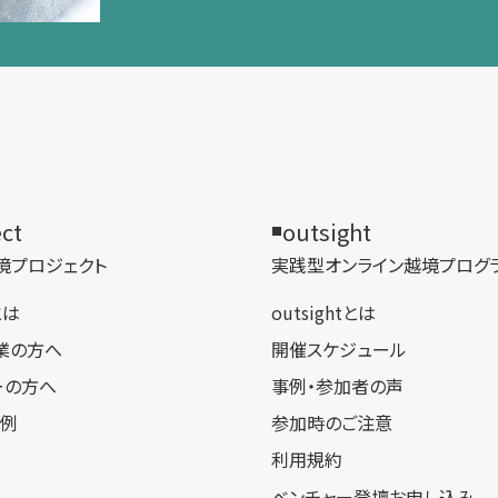
ect
outsight
境プロジェクト
実践型オンライン​越境プログ
tとは
outsightとは
業の方へ
開催スケジュール
ーの方へ
事例・参加者の声
事例
参加時のご注意
利用規約
ベンチャー登壇お申し込み