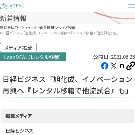
Skip
to
新着情報
content
株式会社ローンディール
新着情報
メディア掲載
日経ビジネス「旭化成、イノベーション再興へ『レンタル移籍で他流試合』も」
メディア掲載
公開日: 2021.06.25
LoanDEAL（レンタル移籍）
Facebook（新
X（新
note（
U
し
し
し
を
日経ビジネス「旭化成、イノベーション
コ
い
い
い
ピ
再興へ『レンタル移籍で他流試合』も」
タ
タ
タ
ー
ブ
ブ
ブ
で
で
で
開
開
開
掲載メディア
き
き
き
ま
ま
ま
日経ビジネス