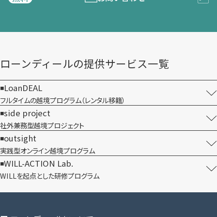
ローンディールの​提供サービス一覧
LoanDEAL
フルタイムの越境プログラム​（レンタル移籍）
side project
社外兼務型​越境プロジェクト
outsight
実践型オンライン​越境プログラム
WILL-ACTION Lab.
WILLを​起点とした​研修プログラム