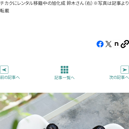
チカクにレンタル移籍中の旭化成 鈴木さん（右）※写真は記事より
転載
Facebook（新
X（新
note（
U
し
し
し
を
コ
い
い
い
ピ
タ
タ
タ
ー
ブ
ブ
ブ
前の記事へ
次の記事へ
記事一覧へ
で
で
で
開
開
開
き
き
き
ま
ま
ま
す）
す）
す）