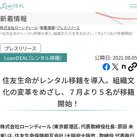
Skip
to
新着情報
content
株式会社ローンディール
新着情報
プレスリリース
住友生命がレンタル移籍を導入。組織文化の変革をめざし、７月より５名が移籍開始！
プレスリリース
公開日: 2021.08.05
LoanDEAL（レンタル移籍）
Facebook（新
X（新
note（
U
し
し
し
を
住友生命がレンタル移籍を導入。組織文
コ
い
い
い
ピ
化の変革をめざし、７月より５名が移籍
タ
タ
タ
ー
ブ
ブ
ブ
開始！
で
で
で
開
開
開
き
き
き
株式会社ローンディール（東京都港区、代表取締役社長：原田 未
ま
ま
ま
来）は、住友生命保険相互会社（大阪府大阪市 、取締役 代表執行