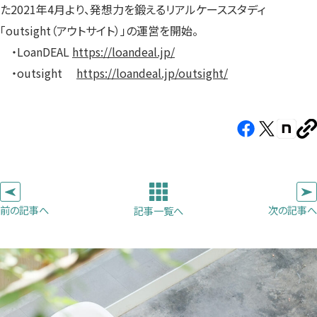
た2021年4月より、発想力を鍛えるリアルケーススタディ
「outsight（アウトサイト）」の運営を開始。
・LoanDEAL
https://loandeal.jp/
・outsight
https://loandeal.jp/outsight/
Facebook（新
X（新
note（
U
し
し
し
を
コ
い
い
い
ピ
タ
タ
タ
ー
ブ
ブ
ブ
前の記事へ
次の記事へ
記事一覧へ
で
で
で
開
開
開
き
き
き
ま
ま
ま
す）
す）
す）