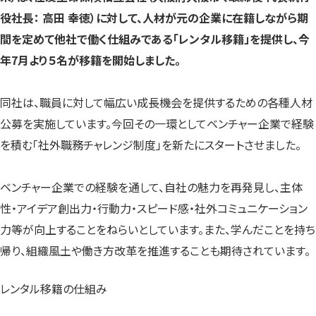
す）
す）
す）
役社長： 高田 幸徳）に対して、人材が元の企業に在籍しながら期
間を定めて他社で働く仕組みである「レンタル移籍」を提供し、今
年7月より５名が移籍を開始しました。
同社は、職員に対して幅広い成長機会を提供するための各種人材
公募を実施しています。今回その一環としてベンチャー企業で経験
を積む「社外職務チャレンジ制度」を新たにスタートさせました。
ベンチャー企業での経験を通して、自社の魅力を再発見し、主体
性・アイデア創出力・行動力・スピード感・社外コミュニケーション
力等が向上することをねらいとしています。また、学んだことを持ち
帰り、組織風土や働き方改革を推進することも期待されています。
レンタル移籍の仕組み