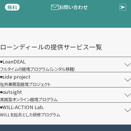
お問い合わせ
無料
ローンディールの​提供サービス一覧
LoanDEAL
フルタイムの越境プログラム​（レンタル移籍）
side project
社外兼務型​越境プロジェクト
outsight
実践型オンライン​越境プログラム
WILL-ACTION Lab.
WILLを​起点とした​研修プログラム