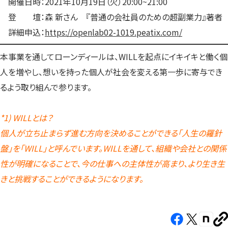
開催日時：2021年10月19日（火）20:00~21:00
登 壇：森 新さん 『普通の会社員のための超副業力』著者
詳細申込：
https://openlab02-1019.peatix.com/
本事業を通してローンディールは、WILLを起点にイキイキと働く個
人を増やし、想いを持った個人が社会を変える第一歩に寄与でき
るよう取り組んで参ります。
*1) WILLとは？
個人が立ち止まらず進む方向を決めることができる「人生の羅針
盤」を「WILL」と呼んでいます。WILLを通して、組織や会社との関係
性が明確になることで、今の仕事への主体性が高まり、より生き生
きと挑戦することができるようになります。
Facebook（新
X（新
note（
U