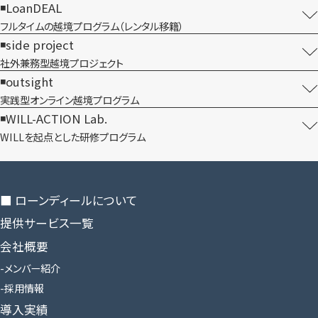
LoanDEAL
フルタイムの越境プログラム​（レンタル移籍）
side project
社外兼務型​越境プロジェクト
outsight
実践型オンライン​越境プログラム
WILL-ACTION Lab.
WILLを​起点とした​研修プログラム
■ ローンディールに​ついて
提供サービス一覧
会社概要
メンバー紹介
採用情報
導入実績