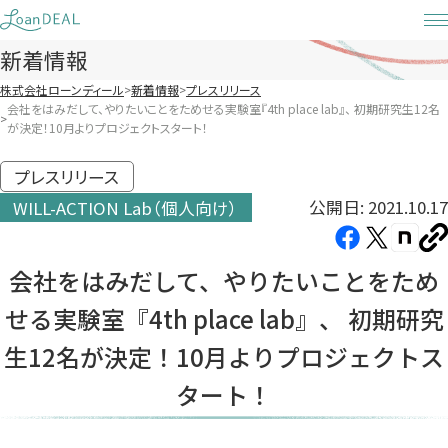
Skip
to
新着情報
content
株式会社ローンディール
新着情報
プレスリリース
会社をはみだして、やりたいことをためせる実験室『4th place lab』、 初期研究生12名
が決定！10月よりプロジェクトスタート！
プレスリリース
公開日: 2021.10.17
WILL-ACTION Lab（個人向け）
Facebook（新
X（新
note（
U
し
し
し
を
会社をはみだして、やりたいことをため
コ
い
い
い
ピ
せる実験室『4th place lab』、 初期研究
タ
タ
タ
ー
ブ
ブ
ブ
生12名が決定！10月よりプロジェクトス
で
で
で
タート！
開
開
開
き
き
き
ま
ま
ま