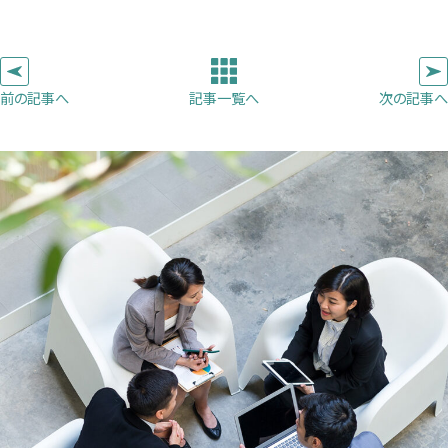
し
し
し
を
コ
い
い
い
ピ
タ
タ
タ
ー
ブ
ブ
ブ
前の記事へ
次の記事へ
記事一覧へ
で
で
で
開
開
開
き
き
き
ま
ま
ま
す）
す）
す）