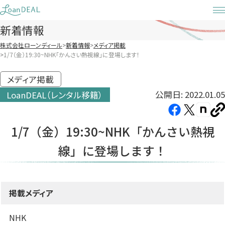
Skip
to
新着情報
content
株式会社ローンディール
新着情報
メディア掲載
1/7（金）19:30~NHK「かんさい熱視線」に登場します！
メディア掲載
公開日: 2022.01.05
LoanDEAL（レンタル移籍）
Facebook（新
X（新
note（
U
し
し
し
を
1/7（金）19:30~NHK「かんさい熱視
コ
い
い
い
ピ
線」に登場します！
タ
タ
タ
ー
ブ
ブ
ブ
で
で
で
開
開
開
掲載メディア
き
き
き
ま
ま
ま
NHK