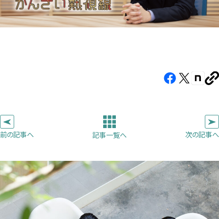
Facebook（新
X（新
note（
U
し
し
し
を
コ
い
い
い
ピ
タ
タ
タ
ー
ブ
ブ
ブ
前の記事へ
次の記事へ
記事一覧へ
で
で
で
開
開
開
き
き
き
ま
ま
ま
す）
す）
す）