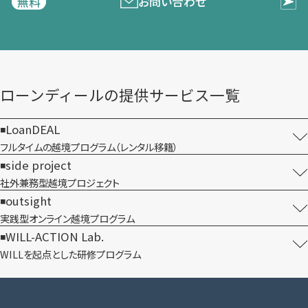
お問い合わせ
無料
ローンディールの​提供サービス一覧
LoanDEAL
フルタイムの越境プログラム​（レンタル移籍）
side project
社外兼務型​越境プロジェクト
outsight
実践型オンライン​越境プログラム
WILL-ACTION Lab.
WILLを​起点とした​研修プログラム