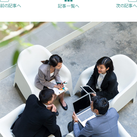
ブ
ブ
ブ
前の記事へ
次の記事へ
記事一覧へ
で
で
で
開
開
開
き
き
き
ま
ま
ま
す）
す）
す）