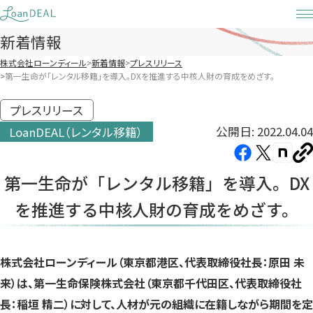
Skip
to
新着情報
content
株式会社ローンディール
新着情報
プレスリリース
第一生命が「レンタル移籍」を導入。DXを推進する中核人財の育成をめざす。
プレスリリース
公開日: 2022.04.04
LoanDEAL（レンタル移籍）
Facebook（新
X（新
note（
U
し
し
し
を
第一生命が「レンタル移籍」を導入。DX
コ
い
い
い
ピ
を推進する中核人財の育成をめざす。
タ
タ
タ
ー
ブ
ブ
ブ
で
で
で
開
開
開
株式会社ローンディール（東京都港区、代表取締役社長：原田 未
き
き
き
来）は、第一生命保険株式会社（東京都千代田区、代表取締役社
ま
ま
ま
長：稲垣 精二）に対して、人材が元の組織に在籍しながら期間を定