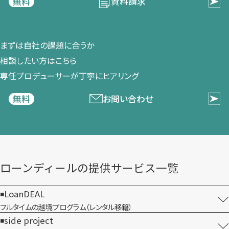
資料請求
無料
まずは​自社の​課題に​合うか​
相談したい方は​こちら
専任プロデューサーが​丁寧に​ヒアリング
お問い合わせ
無料
ローンディールの​提供サービス一覧
LoanDEAL
フルタイムの越境プログラム​（レンタル移籍）
side project