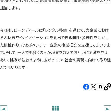
業務を開始しました。新規事業の戦略策定、事業検討・検証などを
担当します。
今後も、ローンディールは「レンタル移籍」を通じて、大企業におけ
る人材育成や、イノベーションを創出できる個性・多様性を活かし
た組織作り、およびベンチャー企業の事業推進を支援してまいりま
す。そして、一人でも多くの人が境界を超えてお互いに刺激を与え
あい、挑戦が波紋のように広がっていく社会の実現に向けて取り組
んでまいります。
Facebook（新
X（新
note（
U
し
し
し
を
コ
い
い
い
ピ
タ
タ
タ
ー