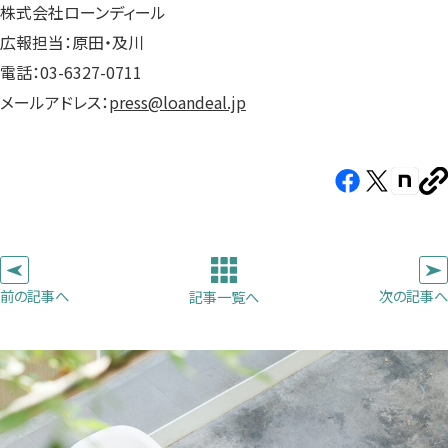
株式会社ローンディール
広報担当：原田・及川
電話：03-6327-0711
メールアドレス：
press@loandeal.jp
Facebook（新
X（新
note（
U
し
し
し
を
コ
い
い
い
ピ
タ
タ
タ
ー
ブ
ブ
ブ
前の記事へ
次の記事へ
記事一覧へ
で
で
で
開
開
開
き
き
き
ま
ま
ま
す）
す）
す）