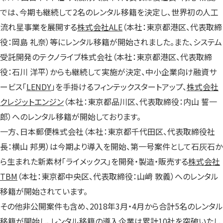
では、今期も継続して2名のレンタル移籍を決定し、世界初の人工
流れ星事業を展開する
株式会社ALE
（本社：東京都港区、代表取締
役：岡島 礼奈）等にレンタル移籍が開始されました。また、システム
受託開発のテクノライブ株式会社（本社：東京都港区、代表取締
役：石川 洋平）からも継続して実施が決定、中小企業向け融資サ
ービス「
LENDY
」を手掛けるフィンテックスタートアップ、
株式会社
クレジットエンジン
（本社：東京都品川区、代表取締役：内山 誓一
郎）へのレンタル移籍が開始しております。
一方、日本郵便株式会社（本社：東京都千代田区、代表取締役社
長：横山 邦男）は今期より導入を開始、第一号案件として石灰石か
ら生まれた新素材「ライメックス」を開発・製造・販売する
株式会社
TBM
（本社：東京都中央区、代表取締役：山﨑 敦義）へのレンタル
移籍が開始されています。
その他非公開案件も含め、2018年3月・4月から合計5名のレンタル
移籍が開始し、レンタル移籍の導入企業は累計10社を突破いたし