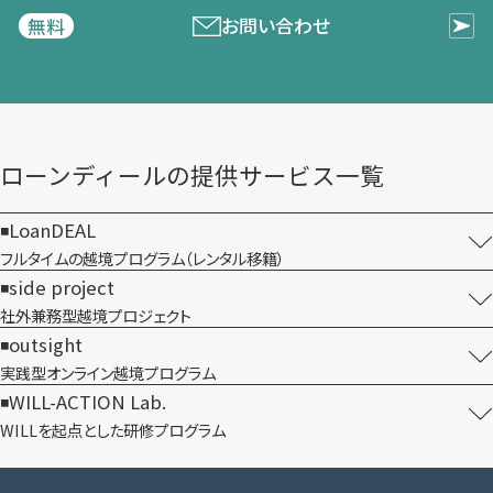
お問い合わせ
無料
ローンディールの​提供サービス一覧
LoanDEAL
フルタイムの越境プログラム​（レンタル移籍）
side project
社外兼務型​越境プロジェクト
outsight
実践型オンライン​越境プログラム
WILL-ACTION Lab.
WILLを​起点とした​研修プログラム