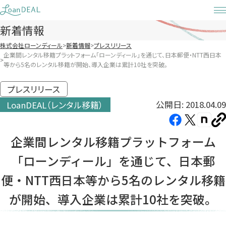
Skip
to
新着情報
content
株式会社ローンディール
新着情報
プレスリリース
企業間レンタル移籍プラットフォーム「ローンディール」を通じて、日本郵便・NTT西日本
等から5名のレンタル移籍が開始、導入企業は累計10社を突破。
プレスリリース
公開日: 2018.04.09
LoanDEAL（レンタル移籍）
Facebook（新
X（新
note（
U
し
し
し
を
企業間レンタル移籍プラットフォーム
コ
い
い
い
ピ
「ローンディール」を通じて、日本郵
タ
タ
タ
ー
ブ
ブ
ブ
便・NTT西日本等から5名のレンタル移籍
で
で
で
が開始、導入企業は累計10社を突破。
開
開
開
き
き
き
ま
ま
ま