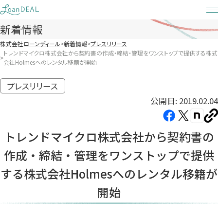
Skip
to
新着情報
content
株式会社ローンディール
新着情報
プレスリリース
トレンドマイクロ株式会社から契約書の作成・締結・管理をワンストップで提供する株式
会社Holmesへのレンタル移籍が開始
プレスリリース
公開日: 2019.02.04
Facebook（新
X（新
note（
U
し
し
し
を
トレンドマイクロ株式会社から契約書の
コ
い
い
い
ピ
作成・締結・管理をワンストップで提供
タ
タ
タ
ー
ブ
ブ
ブ
する株式会社Holmesへのレンタル移籍が
で
で
で
開始
開
開
開
き
き
き
ま
ま
ま