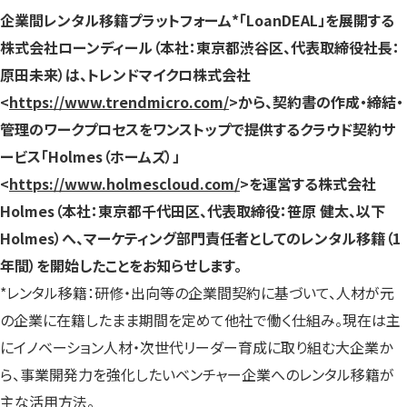
す）
す）
す）
企業間レンタル移籍プラットフォーム*「LoanDEAL」を展開する
株式会社ローンディール（本社：東京都渋谷区、代表取締役社長：
原田未来）は、トレンドマイクロ株式会社
<
https://www.trendmicro.com/
>から、契約書の作成・締結・
管理のワークプロセスをワンストップで提供するクラウド契約サ
ービス「Holmes（ホームズ）」
<
https://www.holmescloud.com/
>を運営する株式会社
Holmes（本社：東京都千代田区、代表取締役：笹原 健太、以下
Holmes）へ、マーケティング部門責任者としてのレンタル移籍（1
年間）を開始したことをお知らせします。
*レンタル移籍：研修・出向等の企業間契約に基づいて、人材が元
の企業に在籍したまま期間を定めて他社で働く仕組み。現在は主
にイノベーション人材・次世代リーダー育成に取り組む大企業か
ら、事業開発力を強化したいベンチャー企業へのレンタル移籍が
主な活用方法。