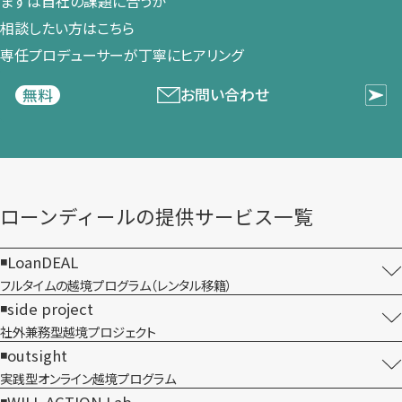
まずは​自社の​課題に​合うか​
相談したい方は​こちら
専任プロデューサーが​丁寧に​ヒアリング
お問い合わせ
無料
ローンディールの​提供サービス一覧
LoanDEAL
フルタイムの越境プログラム​（レンタル移籍）
side project
社外兼務型​越境プロジェクト
outsight
実践型オンライン​越境プログラム
WILL-ACTION Lab.