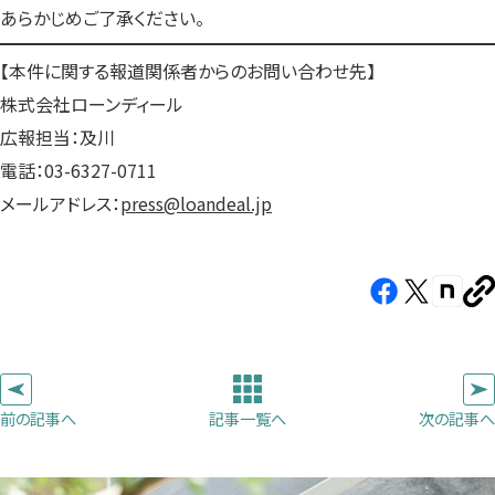
あらかじめご了承ください。
【本件に関する報道関係者からのお問い合わせ先】
株式会社ローンディール
広報担当：及川
電話：03-6327-0711
メールアドレス：
press@loandeal.jp
Facebook（新
X（新
note（
U
し
し
し
を
コ
い
い
い
ピ
タ
タ
タ
ー
ブ
ブ
ブ
前の記事へ
次の記事へ
記事一覧へ
で
で
で
開
開
開
き
き
き