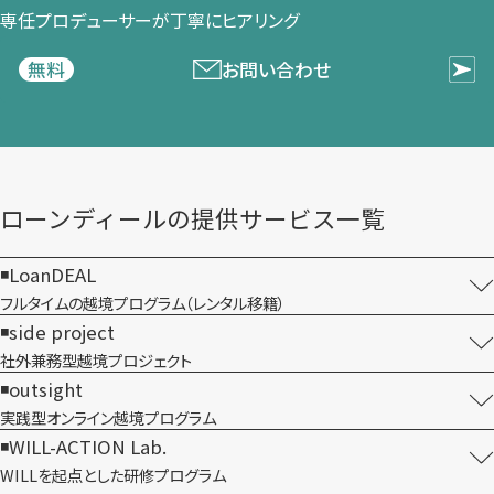
専任プロデューサーが​丁寧に​ヒアリング
お問い合わせ
無料
ローンディールの​提供サービス一覧
LoanDEAL
フルタイムの越境プログラム​（レンタル移籍）
side project
社外兼務型​越境プロジェクト
outsight
実践型オンライン​越境プログラム
WILL-ACTION Lab.
WILLを​起点とした​研修プログラム