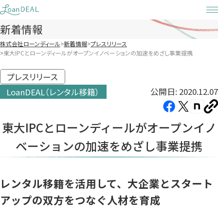
Skip
to
新着情報
content
株式会社ローンディール
新着情報
プレスリリース
東大IPCとローンディールがオープンイノベーションの加速をめざし事業提携
プレスリリース
公開日: 2020.12.07
LoanDEAL（レンタル移籍）
Facebook（新
X（新
note（
U
し
し
し
を
東大IPCとローンディールがオープンイノ
コ
い
い
い
ピ
ベーションの加速をめざし事業提携
タ
タ
タ
ー
ブ
ブ
ブ
で
で
で
開
開
開
レンタル移籍を活用して、大企業とスタート
き
き
き
アップの双方をつなぐ人材を育成
ま
ま
ま