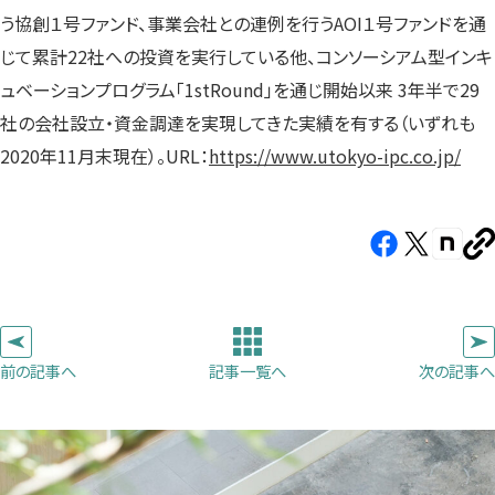
う協創１号ファンド、事業会社との連例を行うAOI１号ファンドを通
じて累計22社への投資を実行している他、コンソーシアム型インキ
ュベーションプログラム「1stRound」を通じ開始以来 3年半で29
社の会社設立・資金調達を実現してきた実績を有する（いずれも
2020年11月末現在）。URL：
https://www.utokyo-ipc.co.jp/
Facebook（新
X（新
note（
U
し
し
し
を
コ
い
い
い
ピ
タ
タ
タ
ー
ブ
ブ
ブ
前の記事へ
次の記事へ
記事一覧へ
で
で
で
開
開
開
き
き
き
ま
ま
ま