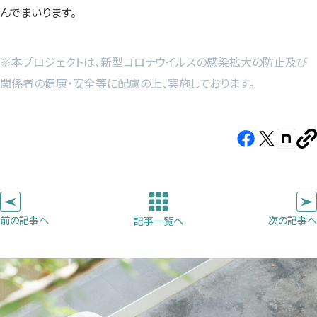
んでまいります。
※本プロジェクトは、新型コロナウイルスの感染拡大の防止及び
関係者の健康・安全等に配慮の上、実施しております。
Facebook（新
X（新
note（
U
し
し
し
を
コ
い
い
い
ピ
タ
タ
タ
ー
ブ
ブ
ブ
前の記事へ
次の記事へ
記事一覧へ
で
で
で
開
開
開
き
き
き
ま
ま
ま
す）
す）
す）