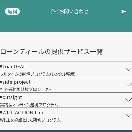
お問い合わせ
無料
ローンディールの​提供サービス一覧
LoanDEAL
フルタイムの越境プログラム​（レンタル移籍）
side project
社外兼務型​越境プロジェクト
outsight
実践型オンライン​越境プログラム
WILL-ACTION Lab.
WILLを​起点とした​研修プログラム