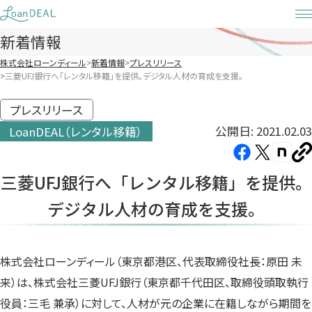
Skip
to
新着情報
content
株式会社ローンディール
新着情報
プレスリリース
三菱UFJ銀行へ「レンタル移籍」を提供。デジタル人材の育成を支援。
プレスリリース
公開日: 2021.02.03
LoanDEAL（レンタル移籍）
Facebook（新
X（新
note（
U
し
し
し
を
三菱UFJ銀行へ「レンタル移籍」を提供。
コ
い
い
い
ピ
デジタル人材の育成を支援。
タ
タ
タ
ー
ブ
ブ
ブ
で
で
で
開
開
開
株式会社ローンディール（東京都港区、代表取締役社長：原田 未
き
き
き
来）は、株式会社三菱UFJ銀行（東京都千代田区、取締役頭取執行
ま
ま
ま
役員：三毛 兼承）に対して、人材が元の企業に在籍しながら期間を