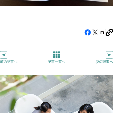
Facebook（新
X（新
note（
U
し
し
し
を
コ
い
い
い
ピ
タ
タ
タ
ー
ブ
ブ
ブ
前の記事へ
次の記事へ
記事一覧へ
で
で
で
開
開
開
き
き
き
ま
ま
ま
す）
す）
す）