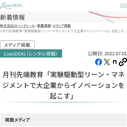
Skip
to
新着情報
content
株式会社ローンディール
新着情報
メディア掲載
月刊先端教育「実験駆動型リーン・マネジメントで大企業からイノベーションを起こす」
メディア掲載
公開日: 2022.07.01
LoanDEAL（レンタル移籍）
Facebook（新
X（新
note（
U
し
し
し
を
月刊先端教育「実験駆動型リーン・マネ
コ
い
い
い
ピ
ジメントで大企業からイノベーションを
タ
タ
タ
ー
ブ
ブ
ブ
起こす」
で
で
で
開
開
開
き
き
き
掲載メディア
ま
ま
ま