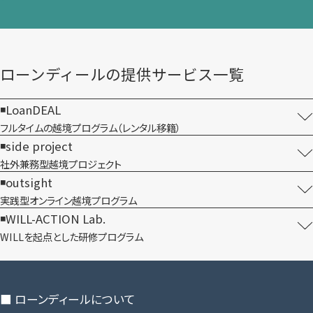
ローンディールの​提供サービス一覧
LoanDEAL
フルタイムの越境プログラム​（レンタル移籍）
side project
社外兼務型​越境プロジェクト
outsight
実践型オンライン​越境プログラム
WILL-ACTION Lab.
WILLを​起点とした​研修プログラム
■ ローンディールに​ついて