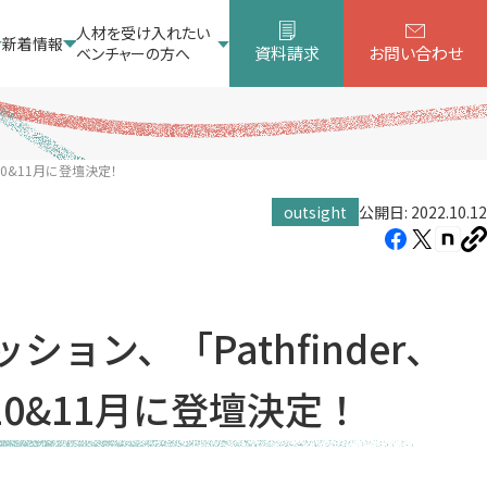
人材を受け入れたい
新着情報
資料請求
お問い合わせ
ベンチャーの方へ
10&11月に登壇決定！
outsight
公開日: 2022.10.12
Facebook（新
X（新
note
U
し
し
し
を
コ
い
い
い
ピ
タ
タ
タ
ー
ョン、「Pathfinder、
ブ
ブ
ブ
で
で
で
10&11月に登壇決定！
開
開
開
き
き
き
ま
ま
ま