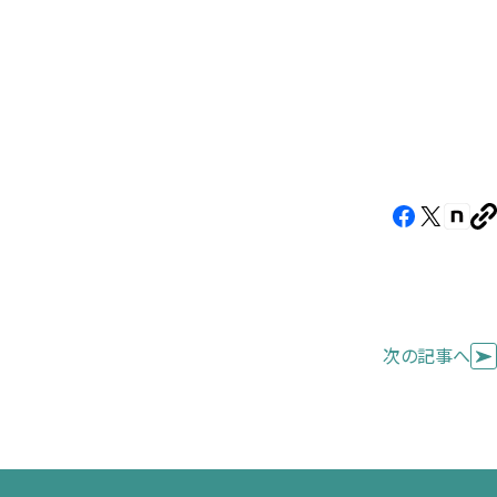
Facebook（新
X（新
note
U
し
し
し
を
コ
い
い
い
ピ
タ
タ
タ
ー
ブ
ブ
ブ
次の記事へ
で
で
で
開
開
開
き
き
き
ま
ま
ま
す）
す）
す）