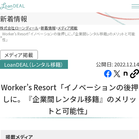
Skip
to
新着情報
content
株式会社ローンディール
新着情報
メディア掲載
Worker’s Resort「イノベーションの後押しに。『企業間レンタル移籍』のメリットと可能
性」
メディア掲載
公開日: 2022.12.14
LoanDEAL（レンタル移籍）
Facebook（新
X（新
note（
U
し
し
し
を
Worker’s Resort「イノベーションの後押
コ
い
い
い
ピ
しに。『企業間レンタル移籍』のメリッ
タ
タ
タ
ー
ブ
ブ
ブ
トと可能性」
で
で
で
開
開
開
き
き
き
掲載メディア
ま
ま
ま