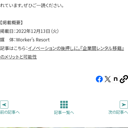
れています。ぜひご一読ください。
【掲載概要】
掲載日：2022年12月13日（火）
媒 体：Worker’s Resort
記事はこちら：
イノベーションの後押しに。『企業間レンタル移籍』
のメリットと可能性
Facebook（新
X（新
note（
U
し
し
し
を
コ
い
い
い
ピ
タ
タ
タ
ー
ブ
ブ
ブ
前の記事へ
次の記事へ
記事一覧へ
で
で
で
開
開
開