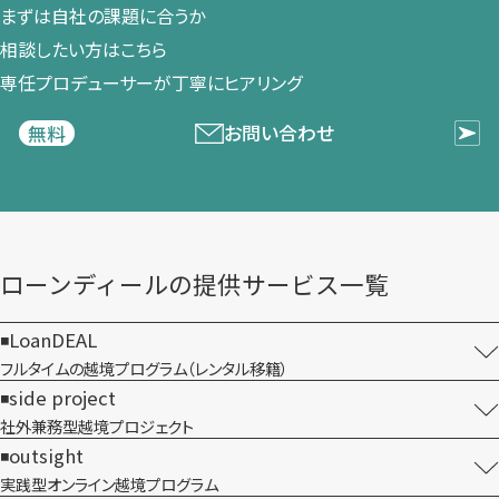
まずは​自社の​課題に​合うか​
相談したい方は​こちら
専任プロデューサーが​丁寧に​ヒアリング
お問い合わせ
無料
ローンディールの​提供サービス一覧
LoanDEAL
フルタイムの越境プログラム​（レンタル移籍）
side project
社外兼務型​越境プロジェクト
outsight
実践型オンライン​越境プログラム