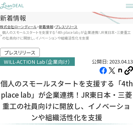
Skip
to
新着情報
content
株式会社ローンディール
新着情報
プレスリリース
個人のスモールスタートを支援する「4th place lab」が企業連携！JR東日本・三菱重工
の社員向けに開放し、イノベーションや組織活性化を支援
プレスリリース
公開日: 2023.04.13
WILL-ACTION Lab（企業向け）
Facebook（新
X（新
note（
U
し
し
し
を
個人のスモールスタートを支援する「4th
コ
い
い
い
ピ
place lab」が企業連携！JR東日本・三菱
タ
タ
タ
ー
ブ
ブ
ブ
重工の社員向けに開放し、イノベーショ
で
で
で
ンや組織活性化を支援
開
開
開
き
き
き
ま
ま
ま