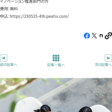
イノベーション推進部門の方
費用：無料
申込：https://230525-4th.peatix.com/
Facebook（新
X（新
note（
U
し
し
し
を
コ
い
い
い
ピ
タ
タ
タ
ー
ブ
ブ
ブ
前の記事へ
次の記事へ
記事一覧へ
で
で
で
開
開
開
き
き
き
ま
ま
ま
す）
す）
す）