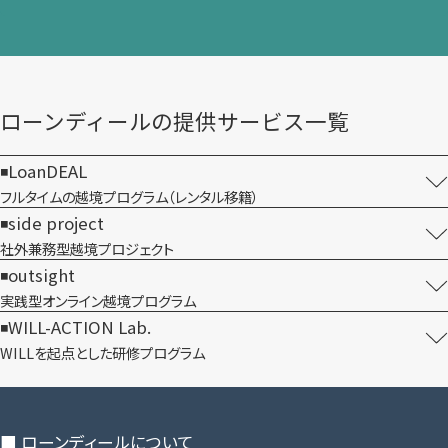
ローンディールの​提供サービス一覧
LoanDEAL
フルタイムの越境プログラム​（レンタル移籍）
side project
社外兼務型​越境プロジェクト
outsight
実践型オンライン​越境プログラム
WILL-ACTION Lab.
WILLを​起点とした​研修プログラム
■ ローンディールに​ついて