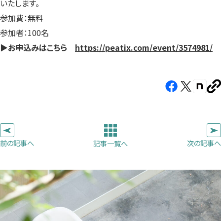
いたします。
参加費：無料
参加者：100名
▶︎お申込みはこちら
https://peatix.com/event/3574981/
Facebook（新
X（新
note（
U
し
し
し
を
コ
い
い
い
ピ
タ
タ
タ
ー
ブ
ブ
ブ
前の記事へ
次の記事へ
記事一覧へ
で
で
で
開
開
開
き
き
き
ま
ま
ま
す）
す）
す）