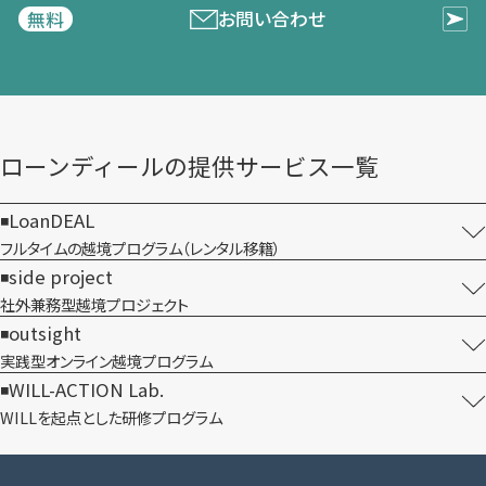
お問い合わせ
無料
ローンディールの​提供サービス一覧
LoanDEAL
フルタイムの越境プログラム​（レンタル移籍）
side project
社外兼務型​越境プロジェクト
outsight
実践型オンライン​越境プログラム
WILL-ACTION Lab.
WILLを​起点とした​研修プログラム