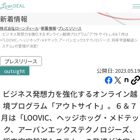
Skip
to
新着情報
content
株式会社ローンディール
新着情報
プレスリリース
ビジネス発想力を強化するオンライン越境プログラム「アウトサイト」。６＆７月は
「LOOVIC、ヘッジホッグ・メドテック、アーバンエックステクノロジーズ、将来宇宙輸送シ
ステム」の登壇が決定！
プレスリリース
公開日: 2023.05.19
outsight
Facebook（新
X（新
note（
U
し
し
し
を
ビジネス発想力を強化するオンライン越
コ
い
い
い
ピ
境プログラム「アウトサイト」。６＆７
タ
タ
タ
ー
ブ
ブ
ブ
月は「LOOVIC、ヘッジホッグ・メドテッ
で
で
で
ク、アーバンエックステクノロジーズ、
開
開
開
き
き
き