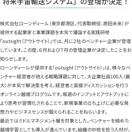
将来宇宙輸送システム」の登壇が決定！
ま
ま
ま
す）
す）
す）
株式会社ローンディール（東京都港区、代表取締役：原田未来）が
提供する起業家と事業課題を本気で議論する実践研修
『outsight（アウトサイト）』では、月に２社のベンチャー企業が登壇
しています。この度、６月および７月の登壇企業が決定したことをお
知らせします。
ローンディールが提供する「outsight（アウトサイト）」は、様々なベ
ンチャー経営者が抱える戦略課題に対して、大企業社員100人（最
大）が本気で解決策を考え、経営者と直接ディスカッションを行う
オンライン越境プログラムです。毎週のインプットとアウトプットに
より思考が習慣化されることで、新規事業の立ち上げに必要な発
想力やビジネスセンスが鍛えられることをねらいます。
最近ではミドルマネジメント層を対象とした、ベンチャーを絡めた
越境学習としても導入が進んでいます。組織の中核を担う人材が、