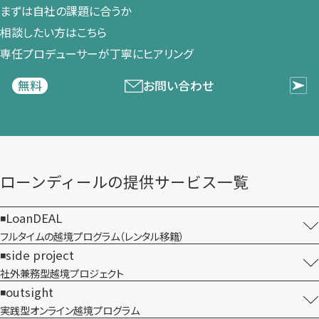
まずは​自社の​課題に​合うか​
相談したい方は​こちら
専任プロデューサーが​丁寧に​ヒアリング
お問い合わせ
無料
ローンディールの​提供サービス一覧
LoanDEAL
フルタイムの越境プログラム​（レンタル移籍）
side project
社外兼務型​越境プロジェクト
outsight
実践型オンライン​越境プログラム