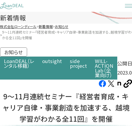
Skip
to
新着情報
content
株式会社ローンディール
新着情報
お知らせ
9〜11月連続セミナー『経営者育成・キャリア自律・事業創造を加速する、越境学習がわ
かる全11回』を開催
お知らせ
LoanDEAL（レ
outsight
side
WILL-
公開日
ンタル移籍）
project
ACTION
Lab（企
2023.0
業向け）
Facebook（新
X（新
note（
U
し
し
し
を
9〜11月連続セミナー『経営者育成・キ
コ
い
い
い
ピ
ャリア自律・事業創造を加速する、越境
タ
タ
タ
ー
ブ
ブ
ブ
学習がわかる全11回』を開催
で
で
で
開
開
開