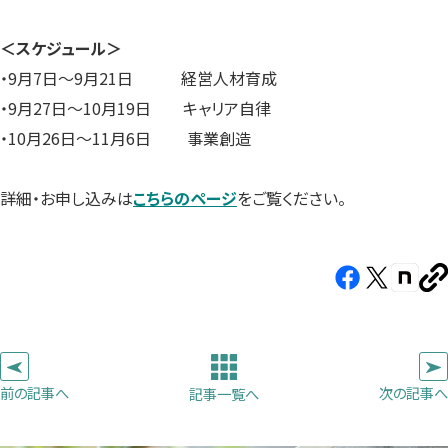
＜スケジュール＞
・9月7日〜9月21日 経営人材育成
・9月27日〜10月19日 キャリア自律
・10月26日〜11月6日 事業創造
詳細・お申し込みは
こちらのページ
をご覧ください。
Facebook（新
X（新
note（
U
し
し
し
を
コ
い
い
い
ピ
タ
タ
タ
ー
ブ
ブ
ブ
前の記事へ
次の記事へ
記事一覧へ
で
で
で
開
開
開