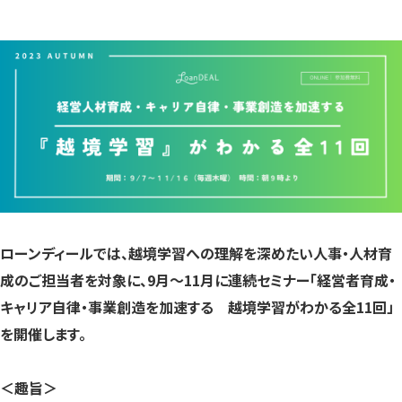
き
き
き
ま
ま
ま
す）
す）
す）
ローンディールでは、越境学習への理解を深めたい人事・人材育
成のご担当者を対象に、9月〜11月に連続セミナー「経営者育成・
キャリア自律・事業創造を加速する 越境学習がわかる全11回」
を開催します。
＜趣旨＞