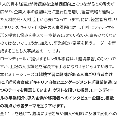
「人的資本経営」が持続的な企業価値向上につながるとの考えが
広がり、企業人事の役割は更に重要性を増し、経営戦略と連動し
た人材開発・人材活用が必要になっています。
特に、経営者育成、リ
スキリング、キャリア自律等の人事課題に対し、自社にフィットする
形を模索し悩みを抱えて一歩踏み出せていない人事も少なくない
のではないでしょうか。加えて、事業創造・変革を担うリーダーを育
成することも人事課題の一つです。
ローンディールが提供する
レンタル移籍
は、
「越境学習」のひとつで
すが、上記の人事課題を解決する手段になりえる
と考えています。
本セミナーシリーズは
越境学習に興味がある人事ご担当者向け
に、
「経営者育成」「キャリア自律とエンゲージメント」「事業創造」３
つのテーマ
を用意しています。
ゲストを招いた概論、ローンディー
ルの事業紹介、導入企業や移籍者へのインタビュー企画
と、複数
の視点から各テーマを掘り下げます
。
全１１回を通じて、越境による効果や個人や組織に及ぼす変化への