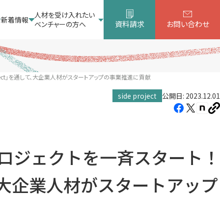
人材を受け入れたい
新着情報
資料請求
お問い合わせ
ベンチャーの方へ
oject」を通して、大企業人材がスタートアップの事業推進に貢献
side project
公開日: 2023.12.01
Facebook（新
X（新
note
U
し
し
し
を
コ
い
い
い
ピ
タ
タ
タ
ー
プロジェクトを一斉スタート！
ブ
ブ
ブ
で
で
で
して、大企業人材がスタートアップ
開
開
開
き
き
き
ま
ま
ま