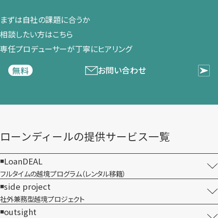
まずは​自社の​課題に​合うか​
相談したい方は​こちら
専任プロデューサーが​丁寧に​ヒアリング
お問い合わせ
無料
ローンディールの​提供サービス一覧
LoanDEAL
フルタイムの越境プログラム​（レンタル移籍）
side project
社外兼務型​越境プロジェクト
outsight