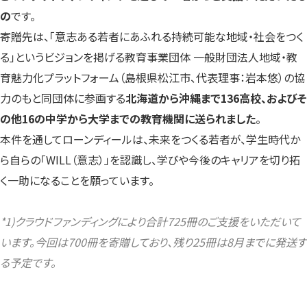
の
です。
寄贈先は、
「意志ある若者にあふれる持続可能な地域・社会をつく
る」というビジョンを掲げる教育事業団体
一般財団法人地域・教
育魅力化プラットフォーム（島根県松江市、代表理事：岩本悠）の協
力のもと同団体に参画する
北海道から沖縄まで136高校、およびそ
の他16の中学から大学までの教育機関に送られました
。
本件を通してローンディールは、未来をつくる若者が、学生時代か
ら自らの「WILL（意志）」を認識し、学びや今後のキャリアを切り拓
く一助になることを願っています。
*1)クラウドファンディングにより合計725冊のご支援をいただいて
います。今回は700冊を寄贈しており、残り25冊は8月までに発送す
る予定です。