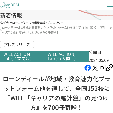
Skip
to
新着情報
content
株式会社ローンディール
新着情報
プレスリリース
ローンディールが地域・教育魅力化プラットフォーム他を通して、全国152校に『WILL「キ
ャリアの羅針盤」の見つけ方』を700冊寄贈！
プレスリリース
公開日:
WILL-ACTION
WILL-ACTION
Lab（企業向け）
Lab（個人向け）
2024.05.09
Facebook（新
X（新
note（
U
し
し
し
を
ローンディールが地域・教育魅力化プラ
コ
い
い
い
ピ
ットフォーム他を通して、全国152校に
タ
タ
タ
ー
ブ
ブ
ブ
『WILL「キャリアの羅針盤」の見つけ
で
で
で
方』を700冊寄贈！
開
開
開