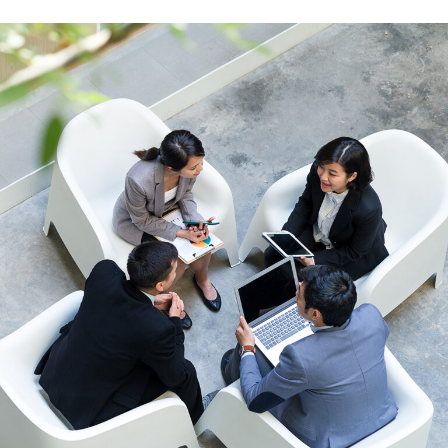
開
開
開
き
き
き
ま
ま
ま
す）
す）
す）