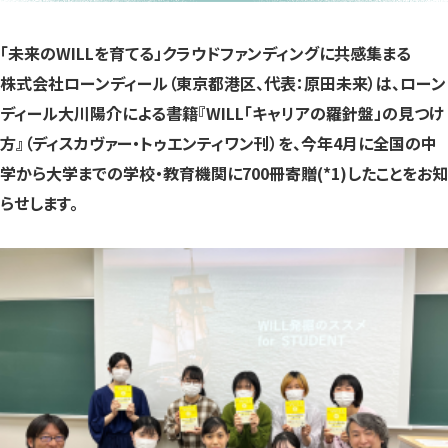
き
き
き
ま
ま
ま
す）
す）
す）
「未来のWILLを育てる」クラウドファンディングに共感集まる
株式会社ローンディール（東京都港区、代表：原田未来）は、ローン
ディール大川陽介による書籍『WILL「キャリアの羅針盤」の見つけ
方』（ディスカヴァー・トゥエンティワン刊）を、今年4月に全国の中
学から大学までの学校・教育機関に700冊寄贈(*1)したことをお知
らせします。