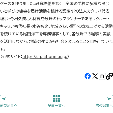
ケースを作りました。教育格差をなくし全国の学校に多様な出会
いと学びの機会を届け活動を続ける認定NPO法人カタリバ代表
理事・今村久美、人材育成分野のトップランナーであるリクルート
キャリア初代社長・水谷智之、地域みらい留学の立ち上げから活動
を続けている尾田洋平を専務理事として、各分野での経験と実績
を活用しながら、地域の教育から社会を変えることを目指していま
す。
（公式サイト：
https://c-platform.or.jp/
）
Facebook（新
X（新
note（
U
し
し
し
を
コ
い
い
い
ピ
タ
タ
タ
ー
ブ
ブ
ブ
前の記事へ
次の記事へ
記事一覧へ
で
で
で