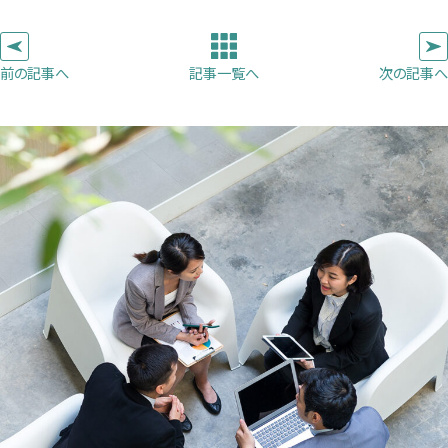
い
い
い
ピ
タ
タ
タ
ー
ブ
ブ
ブ
前の記事へ
次の記事へ
記事一覧へ
で
で
で
開
開
開
き
き
き
ま
ま
ま
す）
す）
す）