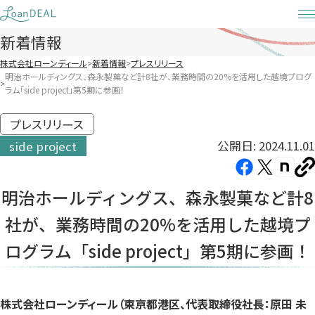
Skip
to
新着情報
content
株式会社ローンディール
新着情報
プレスリリース
明治ホールディングス、森永製菓など計8社が、業務時間の20%を活用した越境プログ
ラム「side project」第5期に参画！
プレスリリース
公開日: 2024.11.01
side project
Facebook（新
X（新
note（
U
し
し
し
を
明治ホールディングス、森永製菓など計8
コ
い
い
い
ピ
社が、業務時間の20%を活用した越境プ
タ
タ
タ
ー
ブ
ブ
ブ
ログラム「side project」第5期に参画！
で
で
で
開
開
開
き
き
き
株式会社ローンディール（東京都港区、代表取締役社長：原田 未
ま
ま
ま