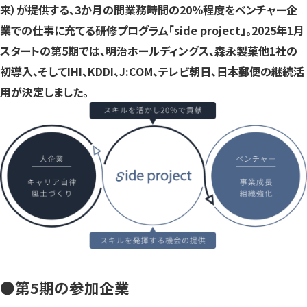
来）が提供する、3か月の間業務時間の20％程度をベンチャー企
す）
す）
す）
業での仕事に充てる研修プログラム「side project」。2025年1月
スタートの第5期では、明治ホールディングス、森永製菓他1社の
初導入、そしてIHI、KDDI、J:COM、テレビ朝日、日本郵便の継続活
用が決定しました。
●第5期の参加企業