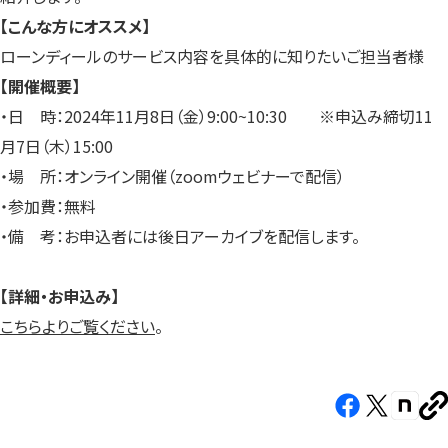
【こんな方にオススメ】
ローンディールのサービス内容を具体的に知りたいご担当者様
【開催概要】
・日 時：2024年11月8日（金）9:00~10:30 ※申込み締切11
月7日（木）15:00
・場 所：オンライン開催（zoomウェビナーで配信）
・参加費：無料
・備 考：お申込者には後日アーカイブを配信します。
【詳細・お申込み】
こちらよりご覧ください
。
Facebook（新
X（新
note（
U
し
し
し
を
コ