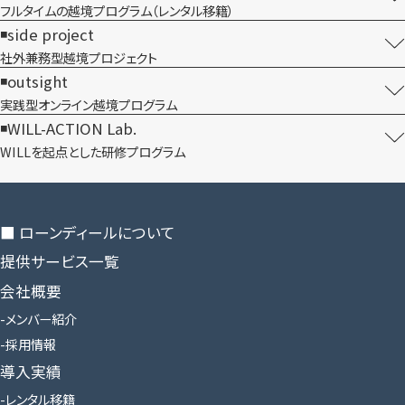
フルタイムの越境プログラム​（レンタル移籍）
side project
社外兼務型​越境プロジェクト
outsight
実践型オンライン​越境プログラム
WILL-ACTION Lab.
WILLを​起点とした​研修プログラム
■ ローンディールに​ついて
提供サービス一覧
会社概要
メンバー紹介
採用情報
導入実績
レンタル移籍