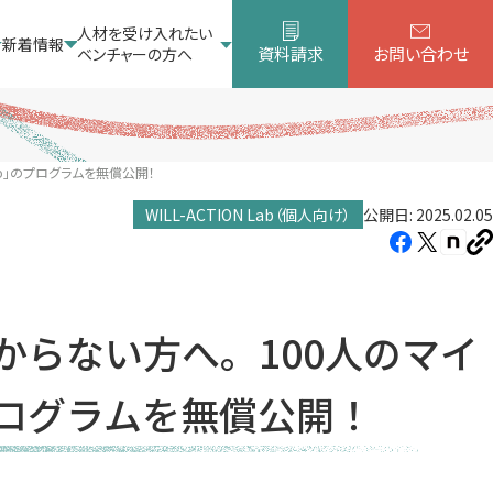
人材を受け入れたい
新着情報
資料請求
お問い合わせ
ベンチャーの方へ
ab」のプログラムを無償公開！
WILL-ACTION Lab（個人向け）
公開日: 2025.02.05
Facebook（新
X（新
note
U
し
し
し
を
コ
い
い
い
ピ
タ
タ
タ
ー
らない方へ。100人のマイ
ブ
ブ
ブ
で
で
で
のプログラムを無償公開！
開
開
開
き
き
き
ま
ま
ま