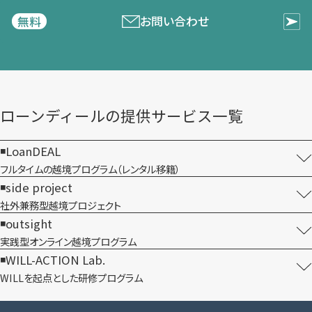
お問い合わせ
無料
ローンディールの​提供サービス一覧
LoanDEAL
フルタイムの越境プログラム​（レンタル移籍）
side project
社外兼務型​越境プロジェクト
outsight
実践型オンライン​越境プログラム
WILL-ACTION Lab.
WILLを​起点とした​研修プログラム