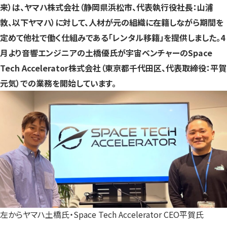
来）は、ヤマハ株式会社（静岡県浜松市、代表執行役社長：山浦
す）
す）
す）
敦、以下ヤマハ）に対して、人材が元の組織に在籍しながら期間を
定めて他社で働く仕組みである「レンタル移籍」を提供しました。4
月より音響エンジニアの土橋優氏が宇宙ベンチャーのSpace
Tech Accelerator株式会社（東京都千代田区、代表取締役：平賀
元気）での業務を開始しています。
左からヤマハ土橋氏・Space Tech Accelerator CEO平賀氏