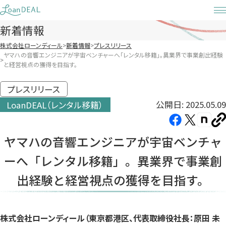
Skip
to
新着情報
content
株式会社ローンディール
新着情報
プレスリリース
ヤマハの音響エンジニアが宇宙ベンチャーへ「レンタル移籍」。異業界で事業創出経験
と経営視点の獲得を目指す。
プレスリリース
公開日: 2025.05.09
LoanDEAL（レンタル移籍）
Facebook（新
X（新
note（
U
し
し
し
を
ヤマハの音響エンジニアが宇宙ベンチャ
コ
い
い
い
ピ
ーへ「レンタル移籍」。異業界で事業創
タ
タ
タ
ー
ブ
ブ
ブ
出経験と経営視点の獲得を目指す。
で
で
で
開
開
開
き
き
き
株式会社ローンディール（東京都港区、代表取締役社長：原田 未
ま
ま
ま