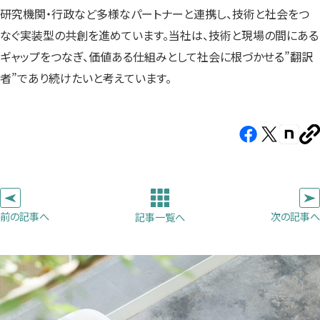
研究機関・行政など多様なパートナーと連携し、技術と社会をつ
なぐ実装型の共創を進めています。当社は、技術と現場の間にある
ギャップをつなぎ、価値ある仕組みとして社会に根づかせる”翻訳
者”であり続けたいと考えています。
Facebook（新
X（新
note（
U
し
し
し
を
コ
い
い
い
ピ
タ
タ
タ
ー
ブ
ブ
ブ
前の記事へ
次の記事へ
記事一覧へ
で
で
で
開
開
開
き
き
き
ま
ま
ま
す）
す）
す）