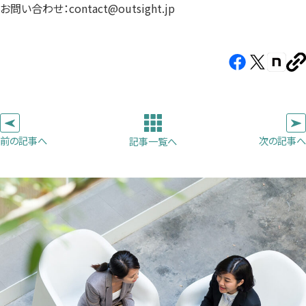
お問い合わせ：contact@outsight.jp
Facebook（新
X（新
note（
U
し
し
し
を
コ
い
い
い
ピ
タ
タ
タ
ー
ブ
ブ
ブ
前の記事へ
次の記事へ
記事一覧へ
で
で
で
開
開
開
き
き
き
ま
ま
ま
す）
す）
す）