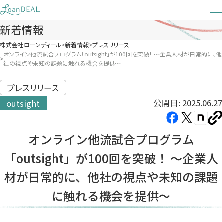
Skip
to
新着情報
content
株式会社ローンディール
新着情報
プレスリリース
オンライン他流試合プログラム「outsight」が100回を突破！ ～企業人材が日常的に、他
社の視点や未知の課題に触れる機会を提供～
プレスリリース
公開日: 2025.06.27
outsight
Facebook（新
X（新
note（
U
し
し
し
を
オンライン他流試合プログラム
コ
い
い
い
ピ
「outsight」が100回を突破！ ～企業人
タ
タ
タ
ー
ブ
ブ
ブ
材が日常的に、他社の視点や未知の課題
で
で
で
に触れる機会を提供～
開
開
開
き
き
き
ま
ま
ま