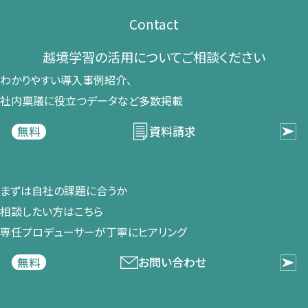
Contact
越境学習の​活用に​ついて​ご相談ください​
わかりやすい導入事例紹介、​
社内稟議に​役立つデータなど​多数掲載
資料請求
無料
まずは​自社の​課題に​合うか​
相談したい方は​こちら
専任プロデューサーが​丁寧に​ヒアリング
お問い合わせ
無料