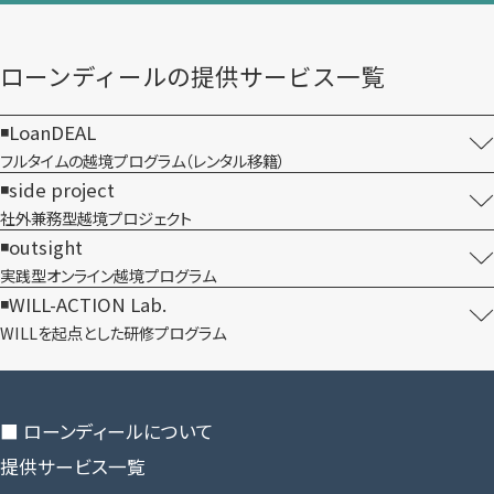
ローンディールの​提供サービス一覧
LoanDEAL
フルタイムの越境プログラム​（レンタル移籍）
side project
社外兼務型​越境プロジェクト
outsight
実践型オンライン​越境プログラム
WILL-ACTION Lab.
WILLを​起点とした​研修プログラム
■ ローンディールに​ついて
提供サービス一覧