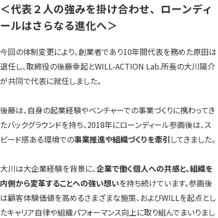
＜
代表２人の強みを掛け合わせ、ローンディ
ールはさらなる進化
へ＞
今回の体制変更により、創業者であり10年間代表を務めた原田は
退任し、取締役の後藤幸起とWILL-ACTION Lab.所長の大川陽介
が共同で代表に就任しました。
後藤は、自身の起業経験やベンチャーでの事業づくりに携わってき
たバックグラウンドを持ち、2018年にローンディール参画後は、ス
ピード感ある環境での
事業推進や組織づくりを牽引
してきました。
大川は大企業経験を背景に、
企業で働く個人への共感と、組織を
内側から変革することへの強い想い
を持ち続けています。参画後
は顧客体験価値を高めるさまざまな施策、およびWILLを起点とし
たキャリア自律や組織パフォーマンス向上に取り組んでまいりまし