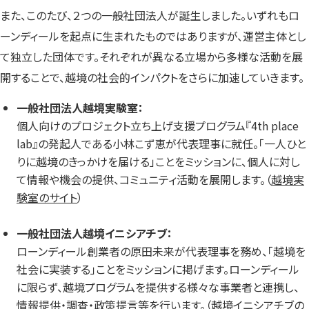
また、このたび、２つの一般社団法人が誕生しました。いずれもロ
ーンディールを起点に生まれたものではありますが、運営主体とし
て独立した団体です。それぞれが異なる立場から多様な活動を展
開することで、越境の社会的インパクトをさらに加速していきます。
一般社団法人越境実験室：
個人向けのプロジェクト立ち上げ支援プログラム『4th place
lab』の発起人である小林こず恵が代表理事に就任。「一人ひと
りに越境のきっかけを届ける」ことをミッションに、個人に対し
て情報や機会の提供、コミュニティ活動を展開します。（
越境実
験室のサイト
）
一般社団法人越境イニシアチブ：
ローンディール創業者の原田未来が代表理事を務め、「越境を
社会に実装する」ことをミッションに掲げます。ローンディール
に限らず、越境プログラムを提供する様々な事業者と連携し、
情報提供・調査・政策提言等を行います。（
越境イニシアチブの