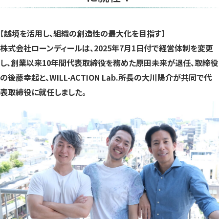
き
き
き
ま
ま
ま
す）
す）
す）
【
越境を活用し、組織の創造性の最大化を目指す
】
株式会社ローンディールは、2025年7月1日付で経営体制を変更
し、創業以来10年間代表取締役を務めた原田未来が退任、取締役
の後藤幸起と、WILL-ACTION Lab.所長の大川陽介が共同で代
表取締役に就任しました。