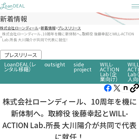
Skip
to
新着情報
content
株式会社ローンディール
新着情報
プレスリリース
株式会社ローンディール、10周年を機に新体制へ。取締役 後藤幸起とWILL-ACTION
Lab.所長 大川陽介が共同で代表に就任！
プレスリリース
LoanDEAL（レ
outsight
side
WILL-
WILL
ンタル移籍）
project
ACTION
ACT
Lab（企
Lab
業向け）
人向
Facebook（新
X（新
note（
U
し
し
し
を
株式会社ローンディール、10周年を機に
コ
い
い
い
ピ
新体制へ。取締役 後藤幸起とWILL-
タ
タ
タ
ー
ブ
ブ
ブ
ACTION Lab.所長 大川陽介が共同で代表
で
で
で
に就任！
開
開
開