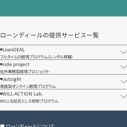
ローンディールの​提供サービス一覧
LoanDEAL
フルタイムの越境プログラム​（レンタル移籍）
side project
社外兼務型​越境プロジェクト
outsight
実践型オンライン​越境プログラム
WILL-ACTION Lab.
WILLを​起点とした​研修プログラム
■ ローンディールに​ついて