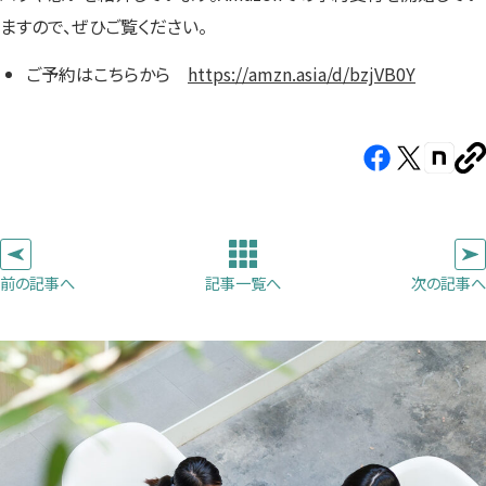
ますので、ぜひご覧ください。
ご予約はこちらから
https://amzn.asia/d/bzjVB0Y
Facebook（新
X（新
note（
U
し
し
し
を
コ
い
い
い
ピ
タ
タ
タ
ー
ブ
ブ
ブ
前の記事へ
次の記事へ
記事一覧へ
で
で
で
開
開
開
き
き
き
ま
ま
ま
す）
す）
す）