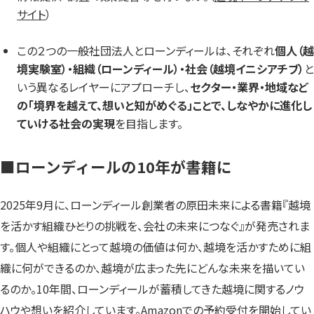
サイト
）
この２つの一般社団法人とローンディールは、それぞれ
個人（越
境実験室）・組織（ローンディール）・社会（越境イニシアチブ）
と
いう異なるレイヤーにアプローチし、
セクター・業界・地域など
の「境界を越えて、想いと知がめぐる」ことで、しなやかに進化し
ていける社会の実現
を目指します。
■ローンディールの10年が書籍に
2025年9月に、ローンディール創業者の原田未来による書籍『越境
を活かす組織――ひとりの挑戦を、会社の未来につなぐ』が発売されま
す。個人や組織にとって越境の価値は何か、越境を活かすために組
織に何ができるのか、越境が広まった先にどんな未来を描いてい
るのか。10年間、ローンディールが蓄積してきた越境に関するノウ
ハウや想いを紹介しています。Amazonでの予約受付を開始してい