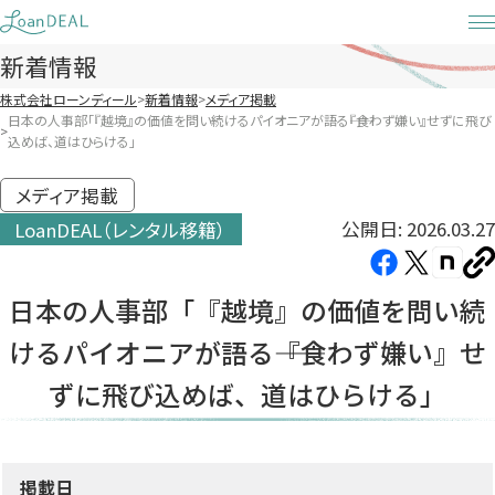
Skip
to
新着情報
content
株式会社ローンディール
新着情報
メディア掲載
日本の人事部「『越境』の価値を問い続けるパイオニアが語る――『食わず嫌い』せずに飛び
込めば、道はひらける」
メディア掲載
公開日: 2026.03.27
LoanDEAL（レンタル移籍）
Facebook（新
X（新
note（
U
し
し
し
を
日本の人事部「『越境』の価値を問い続
コ
い
い
い
ピ
けるパイオニアが語る――『食わず嫌い』せ
タ
タ
タ
ー
ブ
ブ
ブ
ずに飛び込めば、道はひらける」
で
で
で
開
開
開
き
き
き
掲載日
ま
ま
ま