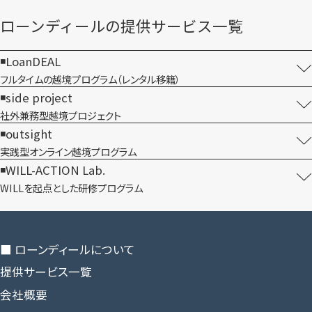
ローンディールの​提供サービス一覧
LoanDEAL
フルタイムの越境プログラム​（レンタル移籍）
side project
社外兼務型​越境プロジェクト
outsight
実践型オンライン​越境プログラム
WILL-ACTION Lab.
WILLを​起点とした​研修プログラム
■ ローンディールに​ついて
提供サービス一覧
会社概要