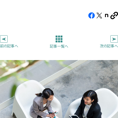
Facebook（新
X（新
note（
U
し
し
し
を
コ
い
い
い
ピ
タ
タ
タ
ー
ブ
ブ
ブ
前の記事へ
次の記事へ
記事一覧へ
で
で
で
開
開
開
き
き
き
ま
ま
ま
す）
す）
す）