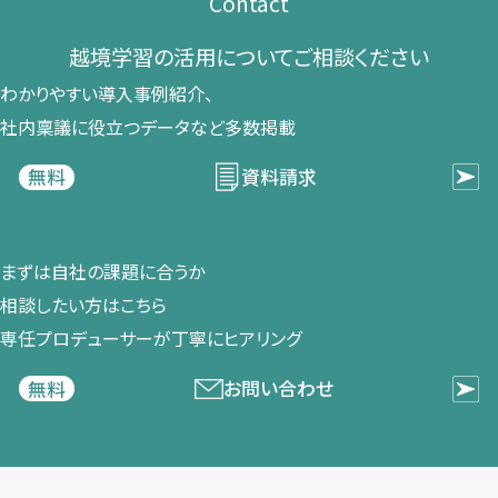
Contact
越境学習の​活用に​ついて​ご相談ください​
わかりやすい導入事例紹介、​
社内稟議に​役立つデータなど​多数掲載
資料請求
無料
まずは​自社の​課題に​合うか​
相談したい方は​こちら
専任プロデューサーが​丁寧に​ヒアリング
お問い合わせ
無料