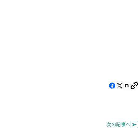
す）
す）
す）
Facebook（新
X（新
note
U
し
し
し
を
コ
い
い
い
ピ
タ
タ
タ
ー
ブ
ブ
ブ
次の記事へ
で
で
で
開
開
開