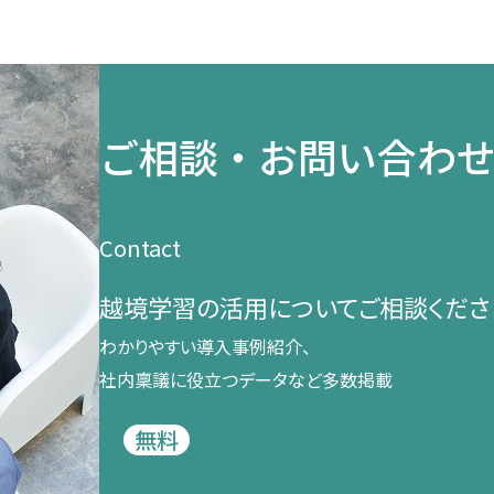
ご相談・お問い合わ
Contact
越境学習の​活用に​ついて​ご相談くださ
わかりやすい導入事例紹介、​
社内稟議に​役立つデータなど​多数掲載
無料