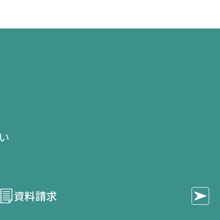
き
き
き
ま
ま
ま
す）
す）
す）
せ
い​
資料請求