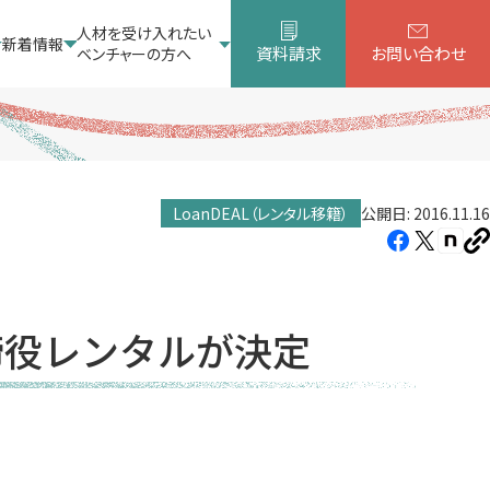
人材を受け入れたい
新着情報
資料請求
お問い合わせ
ベンチャーの方へ
LoanDEAL（レンタル移籍）
公開日: 2016.11.16
Facebook（新
X（新
note
U
し
し
し
を
コ
い
い
い
ピ
タ
タ
タ
ー
締役レンタルが決定
ブ
ブ
ブ
で
で
で
開
開
開
き
き
き
ま
ま
ま