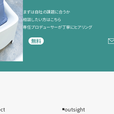
まずは​自社の​課題に​合うか​
相談したい方は​こちら
専任プロデューサーが​丁寧に​ヒアリング
無料
ect
outsight