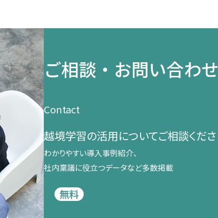
ご相談・お問い合わ
Contact
越境学習の​活用に​ついて​ご相談くださ
わかりやすい導入事例紹介、​
社内稟議に​役立つデータなど​多数掲載
無料