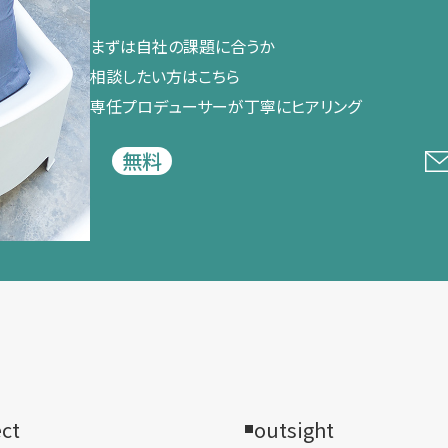
まずは​自社の​課題に​合うか​
相談したい方は​こちら
専任プロデューサーが​丁寧に​ヒアリング
無料
ect
outsight