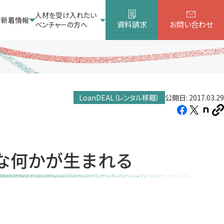
人材を受け入れたい
新着情報
資料請求
お問い合わせ
ベンチャーの方へ
LoanDEAL（レンタル移籍）
公開日: 2017.03.29
Facebook（新
X（新
note
U
し
し
し
を
コ
い
い
い
ピ
タ
タ
タ
ー
な何かが生まれる
ブ
ブ
ブ
で
で
で
開
開
開
き
き
き
ま
ま
ま