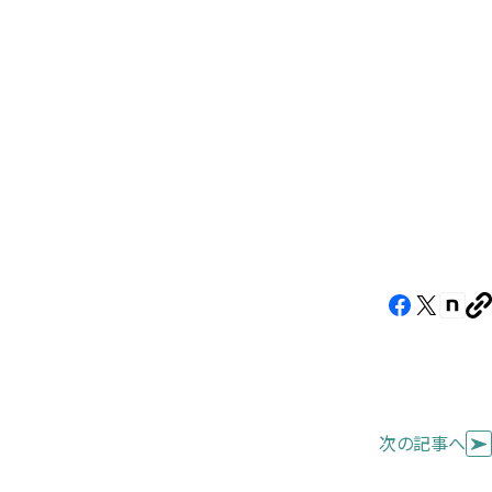
す）
す）
す）
Facebook（新
X（新
note
U
し
し
し
を
コ
い
い
い
ピ
タ
タ
タ
ー
ブ
ブ
ブ
次の記事へ
で
で
で
開
開
開