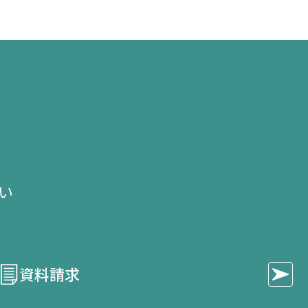
き
き
き
ま
ま
ま
す）
す）
す）
せ
い​
資料請求