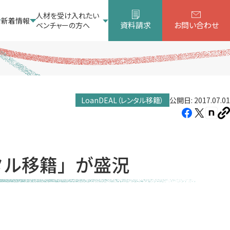
人材を受け入れたい
新着情報
資料請求
お問い合わせ
ベンチャーの方へ
LoanDEAL（レンタル移籍）
公開日: 2017.07.01
Facebook（新
X（新
note
U
し
し
し
を
コ
い
い
い
ピ
タ
タ
タ
ー
タル移籍」が盛況
ブ
ブ
ブ
で
で
で
開
開
開
き
き
き
ま
ま
ま