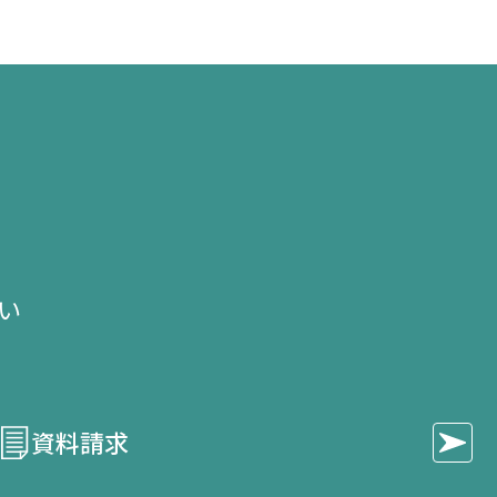
き
き
き
ま
ま
ま
す）
す）
す）
せ
い​
資料請求