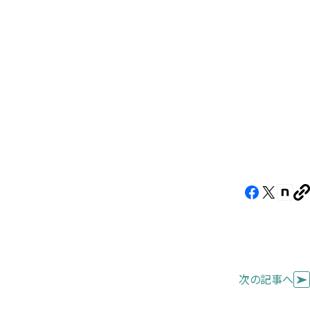
す）
す）
す）
Facebook（新
X（新
note
U
し
し
し
を
コ
い
い
い
ピ
タ
タ
タ
ー
ブ
ブ
ブ
次の記事へ
で
で
で
開
開
開