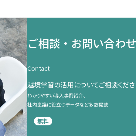
ご相談・お問い合わ
Contact
越境学習の​活用に​ついて​ご相談くださ
わかりやすい導入事例紹介、​
社内稟議に​役立つデータなど​多数掲載
無料