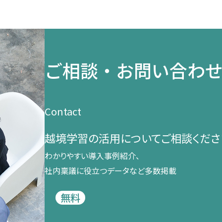
ご相談・お問い合わ
Contact
越境学習の​活用に​ついて​ご相談くださ
わかりやすい導入事例紹介、​
社内稟議に​役立つデータなど​多数掲載
無料