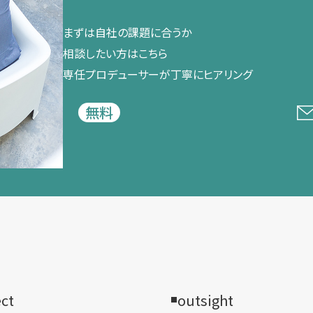
まずは​自社の​課題に​合うか​
相談したい方は​こちら
専任プロデューサーが​丁寧に​ヒアリング
無料
ect
outsight