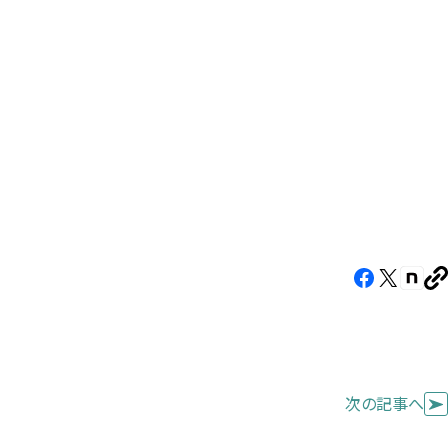
す）
す）
す）
Facebook（新
X（新
note
U
し
し
し
を
コ
い
い
い
ピ
タ
タ
タ
ー
ブ
ブ
ブ
次の記事へ
で
で
で
開
開
開