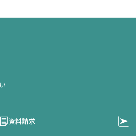
き
き
き
ま
ま
ま
す）
す）
す）
せ
い​
資料請求