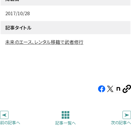
す）
す）
す）
2017/10/28
記事タイトル
未来のエース、レンタル移籍で武者修行
Facebook（新
X（新
note（
U
し
し
し
を
コ
い
い
い
ピ
タ
タ
タ
ー
ブ
ブ
ブ
前の記事へ
次の記事へ
記事一覧へ
で
で
で