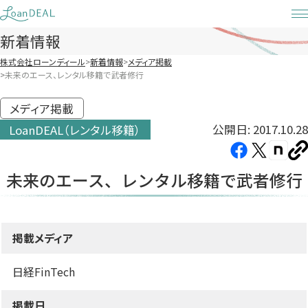
Skip
to
新着情報
content
株式会社ローンディール
新着情報
メディア掲載
未来のエース、レンタル移籍で武者修行
メディア掲載
公開日: 2017.10.28
LoanDEAL（レンタル移籍）
Facebook（新
X（新
note（
U
し
し
し
を
未来のエース、レンタル移籍で武者修行
コ
い
い
い
ピ
タ
タ
タ
ー
ブ
ブ
ブ
掲載メディア
で
で
で
開
開
開
日経FinTech
き
き
き
ま
ま
ま
掲載日