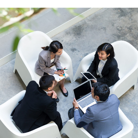
開
開
開
き
き
き
ま
ま
ま
す）
す）
す）