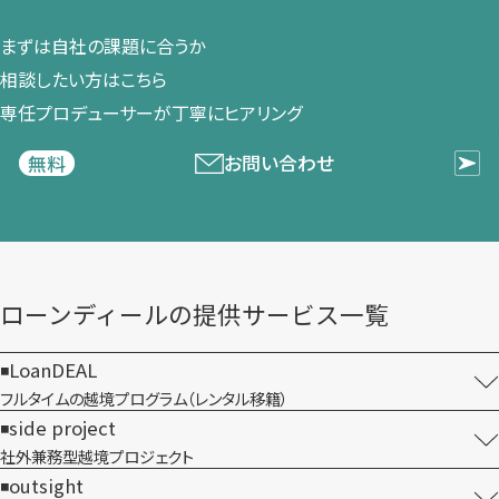
まずは​自社の​課題に​合うか​
相談したい方は​こちら
専任プロデューサーが​丁寧に​ヒアリング
お問い合わせ
無料
ローンディールの​提供サービス一覧
LoanDEAL
フルタイムの越境プログラム​（レンタル移籍）
side project
社外兼務型​越境プロジェクト
outsight