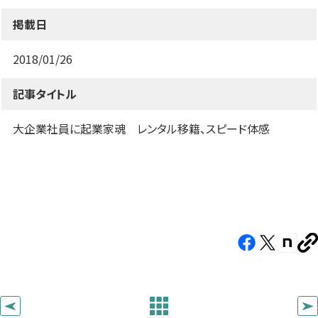
す）
す）
す）
掲載日
2018/01/26
記事タイトル
大企業社員に起業家魂 レンタル移籍、スピード体感
Facebook（新
X（新
note（
U
し
し
し
を
コ
い
い
い
ピ
タ
タ
タ
ー
ブ
ブ
ブ