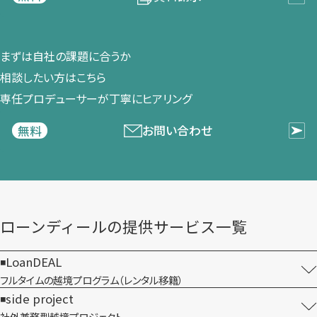
まずは​自社の​課題に​合うか​
相談したい方は​こちら
専任プロデューサーが​丁寧に​ヒアリング
お問い合わせ
無料
ローンディールの​提供サービス一覧
LoanDEAL
フルタイムの越境プログラム​（レンタル移籍）
side project
社外兼務型​越境プロジェクト