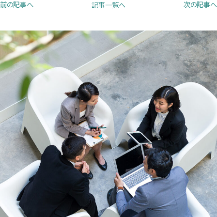
前の記事へ
次の記事へ
記事一覧へ
で
で
で
開
開
開
き
き
き
ま
ま
ま
す）
す）
す）