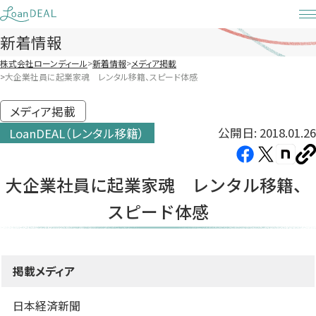
Skip
to
新着情報
content
株式会社ローンディール
新着情報
メディア掲載
大企業社員に起業家魂 レンタル移籍、スピード体感
メディア掲載
公開日: 2018.01.26
LoanDEAL（レンタル移籍）
Facebook（新
X（新
note（
U
し
し
し
を
大企業社員に起業家魂 レンタル移籍、
コ
い
い
い
ピ
スピード体感
タ
タ
タ
ー
ブ
ブ
ブ
で
で
で
開
開
開
掲載メディア
き
き
き
ま
ま
ま
日本経済新聞