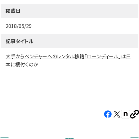
す）
す）
す）
掲載日
2018/05/29
記事タイトル
大手からベンチャーへのレンタル移籍「ローンディール」は日
本に根付くのか
Facebook（新
X（新
note（
U
し
し
し
を
コ
い
い
い
ピ
タ
タ
タ
ー