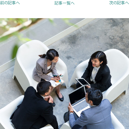
前の記事へ
次の記事へ
記事一覧へ
で
で
で
開
開
開
き
き
き
ま
ま
ま
す）
す）
す）