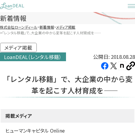
Skip
to
新着情報
content
株式会社ローンディール
新着情報
メディア掲載
「レンタル移籍」で、大企業の中から変革を起こす人材育成を――
メディア掲載
公開日: 2018.08.28
LoanDEAL（レンタル移籍）
Facebook（新
X（新
note（
U
し
し
し
を
「レンタル移籍」で、大企業の中から変
コ
い
い
い
ピ
革を起こす人材育成を――
タ
タ
タ
ー
ブ
ブ
ブ
で
で
で
開
開
開
掲載メディア
き
き
き
ま
ま
ま
ヒューマンキャピタル Online