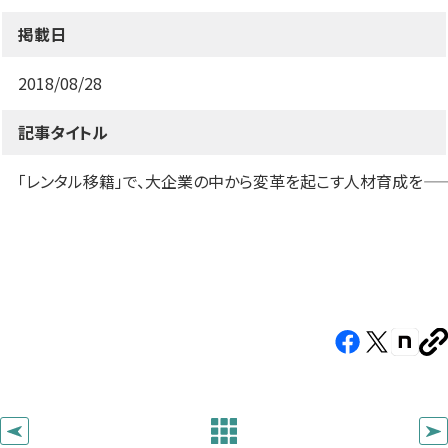
す）
す）
す）
掲載日
2018/08/28
記事タイトル
「レンタル移籍」で、大企業の中から変革を起こす人材育成を――
Facebook（新
X（新
note（
U
し
し
し
を
コ
い
い
い
ピ
タ
タ
タ
ー
ブ
ブ
ブ