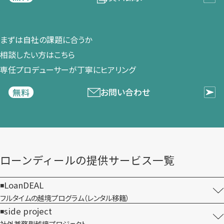
まずは​自社の​課題に​合うか​
相談したい方は​こちら
専任プロデューサーが​丁寧に​ヒアリング
お問い合わせ
無料
ローンディールの​提供サービス一覧
LoanDEAL
フルタイムの越境プログラム​（レンタル移籍）
side project
社外兼務型​越境プロジェクト