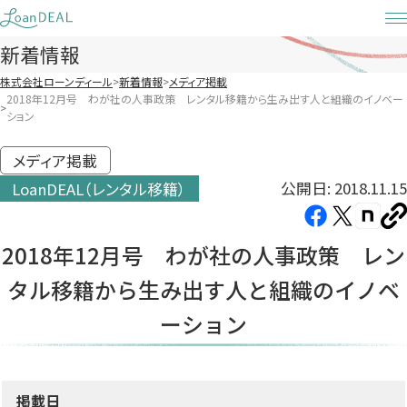
Skip
to
新着情報
content
株式会社ローンディール
新着情報
メディア掲載
2018年12月号 わが社の人事政策 レンタル移籍から生み出す人と組織のイノベー
ション
メディア掲載
公開日: 2018.11.15
LoanDEAL（レンタル移籍）
Facebook（新
X（新
note（
U
し
し
し
を
2018年12月号 わが社の人事政策 レン
コ
い
い
い
ピ
タル移籍から生み出す人と組織のイノベ
タ
タ
タ
ー
ブ
ブ
ブ
ーション
で
で
で
開
開
開
き
き
き
掲載日
ま
ま
ま