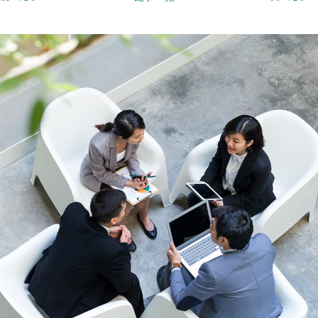
で
で
で
開
開
開
き
き
き
ま
ま
ま
す）
す）
す）