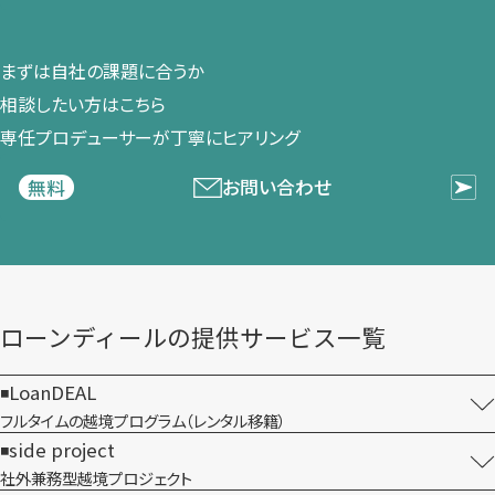
まずは​自社の​課題に​合うか​
相談したい方は​こちら
専任プロデューサーが​丁寧に​ヒアリング
お問い合わせ
無料
ローンディールの​提供サービス一覧
LoanDEAL
フルタイムの越境プログラム​（レンタル移籍）
side project
社外兼務型​越境プロジェクト