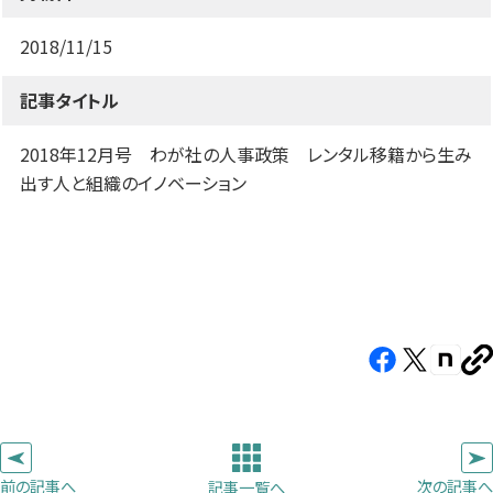
す）
す）
す）
2018/11/15
記事タイトル
2018年12月号 わが社の人事政策 レンタル移籍から生み
出す人と組織のイノベーション
Facebook（新
X（新
note（
U
し
し
し
を
コ
い
い
い
ピ
タ
タ
タ
ー
ブ
ブ
ブ
前の記事へ
次の記事へ
記事一覧へ