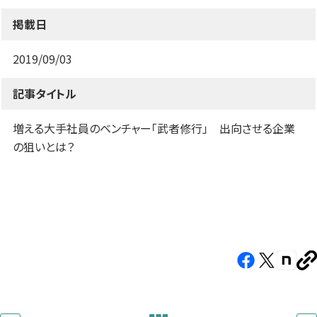
す）
す）
す）
掲載日
2019/09/03
記事タイトル
増える大手社員のベンチャー「武者修行」 出向させる企業
の狙いとは？
Facebook（新
X（新
note（
U
し
し
し
を
コ
い
い
い
ピ
タ
タ
タ
ー