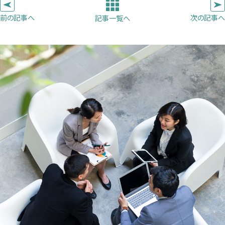
ブ
ブ
ブ
前の記事へ
次の記事へ
記事一覧へ
で
で
で
開
開
開
き
き
き
ま
ま
ま
す）
す）
す）