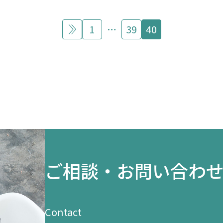
ース
1
…
39
40
前
の
ペ
ー
ジ
ご相談・お問い合わ
Contact