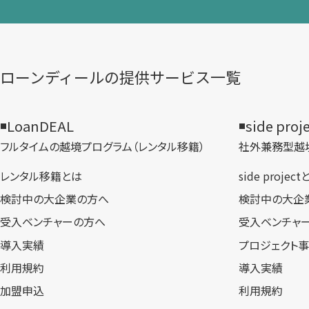
ローンディールの​提供サービス一覧
LoanDEAL
side proj
フルタイムの越境プログラム​（レンタル移籍）
社外兼務型​越
レンタル移籍とは
side projec
検討中の大企業の方へ
検討中の大企
受入ベンチャーの方へ
受入ベンチャ
導入実績
プロジェクト
利用規約
導入実績
加盟申込
利用規約