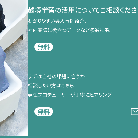
越境学習の​活用に​ついて​ご相談くださ
わかりやすい導入事例紹介、​
社内稟議に​役立つデータなど​多数掲載
無料
まずは​自社の​課題に​合うか​
相談したい方は​こちら
専任プロデューサーが​丁寧に​ヒアリング
無料