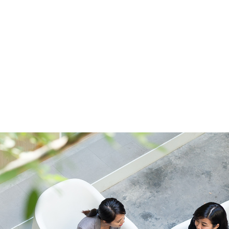
プレスリリ
投
稿
の
ペ
ー
ジ
送
り