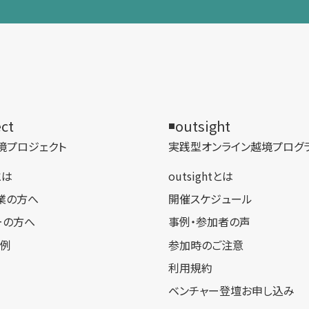
ect
outsight
境プロジェクト
実践型オンライン​越境プログ
tとは
outsightとは
業の方へ
開催スケジュール
ーの方へ
事例・参加者の声
事例
参加時のご注意
利用規約
ベンチャー登壇お申し込み