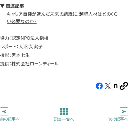
▼ 関連記事
キャリア自律が進んだ未来の組織に、越境人材はどのくら
い必要なのか？
協力：認定NPO法人抱樸
レポート：大沼 芙実子
撮影：宮本七生
提供：株式会社ローンディール
Facebook（新
X（新
note（
U
し
し
し
を
コ
い
い
い
ピ
タ
タ
タ
ー
ブ
ブ
ブ
前の記事へ
次の記事へ
記事一覧へ
で
で
で