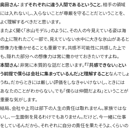
奥田さん：
まず
それぞれに違う人間であるということ
、相手の領域
には入れないし、入らないことが尊厳を守ることだということを、
よく理解するべきだと思います。
またよく聞く「氷山モデル」のように、その人の今見えている姿は海
の上に現れたごく一部で、見えていない水中に大きな氷山があると
想像力を働かせることも重要です。共感不可能性に共感した上で
も、隠れた部分への想像力は常に働かせておきたいですよね。
本間さん：
非常に本質的な話だと思います。
「『共感できない』とい
う前提で僕らは会社に集まっているんだ」と理解すること
なんでしょ
うね。だからときには厳しい評価をしなきゃいけないし、ときには
あなたのことがわからない。でも「僕らは仲間だよね」ということが
重要な気がします。
結局、会社や上司は部下の人生の責任は取れません。家族ではな
いし、一生面倒を見るわけでもありません。だけど、今一緒に仕事
をしているんだから、それぞれに自分の責任を果たそうよ、くらいの