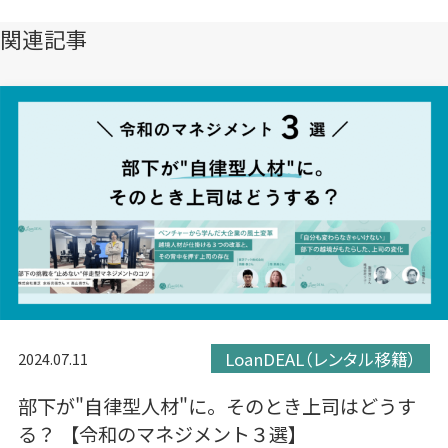
開
開
開
き
き
き
関連記事
ま
ま
ま
す）
す）
す）
LoanDEAL（レンタル移籍）
2024.07.11
部下が"自律型人材"に。そのとき上司はどうす
る？ 【令和のマネジメント３選】