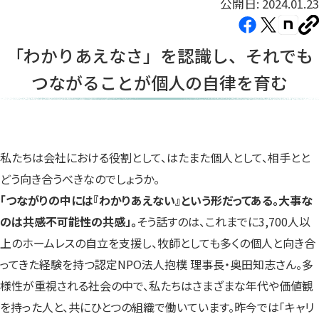
公開日: 2024.01.23
Facebook（新
X（新
note（
U
し
し
し
を
「わかりあえなさ」を認識し、それでも
コ
い
い
い
ピ
つながることが個人の自律を育む
タ
タ
タ
ー
ブ
ブ
ブ
で
で
で
開
開
開
き
き
き
私たちは会社における役割として、はたまた個人として、相手とと
ま
ま
ま
どう向き合うべきなのでしょうか。
す）
す）
す）
「つながりの中には『わかりあえない』という形だってある。大事な
のは共感不可能性の共感」。
そう話すのは、これまでに3,700人以
上のホームレスの自立を支援し、牧師としても多くの個人と向き合
ってきた経験を持つ認定NPO法人抱樸 理事長・奥田知志さん。多
様性が重視される社会の中で、私たちはさまざまな年代や価値観
を持った人と、共にひとつの組織で働いています。昨今では「キャリ