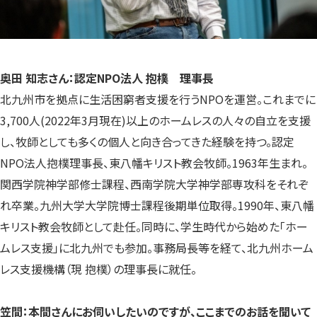
奥田 知志さん：認定NPO法人 抱樸 理事長
北九州市を拠点に生活困窮者支援を行うNPOを運営。これまでに
3,700人(2022年3月現在)以上のホームレスの人々の自立を支援
し、牧師としても多くの個人と向き合ってきた経験を持つ。認定
NPO法人抱樸理事長、東八幡キリスト教会牧師。1963年生まれ。
関西学院神学部修士課程、西南学院大学神学部専攻科をそれぞ
れ卒業。九州大学大学院博士課程後期単位取得。1990年、東八幡
キリスト教会牧師として赴任。同時に、学生時代から始めた「ホー
ムレス支援」に北九州でも参加。事務局長等を経て、北九州ホーム
レス支援機構（現 抱樸）の理事長に就任。
笠間：本間さんにお伺いしたいのですが、ここまでのお話を聞いて