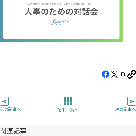
Facebook（新
X（新
note（
U
し
し
し
を
コ
い
い
い
ピ
タ
タ
タ
ー
ブ
ブ
ブ
前の記事へ
次の記事へ
記事一覧へ
で
で
で
開
開
開
き
き
き
関連記事