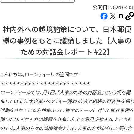
公開日: 2024.04.01
Facebook（新
X（新
note（
U
し
し
し
を
社内外への越境施策について、日本郵便
コ
い
い
い
ピ
様の事例をもとに議論しました【人事の
タ
タ
タ
ー
ブ
ブ
ブ
ための対話会レポート #22】
で
で
で
開
開
開
き
き
き
こんにちは。ローンディールの笠間です！
ま
ま
ま
＊＊＊＊＊＊＊＊＊＊＊＊＊＊＊＊＊＊＊＊＊＊＊
す）
す）
す）
ローンディールでは、月1回、「人事のための対話会」という場を開
催しています。大企業・ベンチャー問わず、人と組織の可能性を信じ
活動をされている方が集まって、特定のテーマに対して他社事例を
聞いたり、それぞれの課題を共有した上で意見交換する、というも
のです。人事の方々の越境機会として、人事の方が安心して語り合