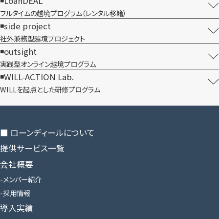
LoanDEAL
フルタイムの越境プログラム​（レンタル移籍）
side project
社外兼務型​越境プロジェクト
outsight
実践型オンライン​越境プログラム
WILL-ACTION Lab.
WILLを​起点とした​研修プログラム
■ ローンディールに​ついて
提供サービス一覧
会社概要
メンバー紹介
採用情報
導入実績