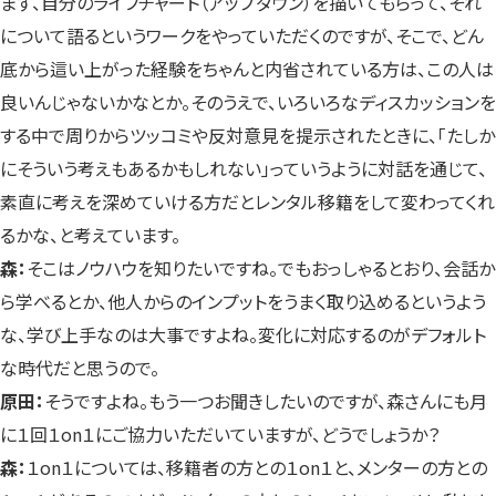
まず、自分のライフチャート（アップダウン）を描いてもらって、それ
について語るというワークをやっていただくのですが、そこで、どん
底から這い上がった経験をちゃんと内省されている方は、この人は
良いんじゃないかなとか。そのうえで、いろいろなディスカッションを
する中で周りからツッコミや反対意見を提示されたときに、「たしか
にそういう考えもあるかもしれない」っていうように対話を通じて、
素直に考えを深めていける方だとレンタル移籍をして変わってくれ
るかな、と考えています。
森：
そこはノウハウを知りたいですね。でもおっしゃるとおり、会話か
ら学べるとか、他人からのインプットをうまく取り込めるというよう
な、学び上手なのは大事ですよね。変化に対応するのがデフォルト
な時代だと思うので。
原田：
そうですよね。もう一つお聞きしたいのですが、森さんにも月
に１回１on１にご協力いただいていますが、どうでしょうか？
森：
１on１については、移籍者の方との１on１と、メンターの方との