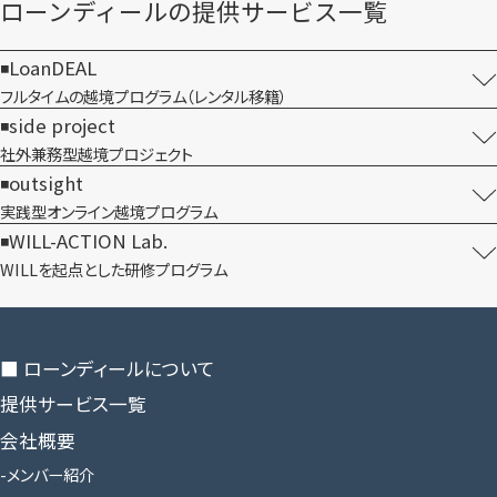
ローンディールの​提供サービス一覧
LoanDEAL
フルタイムの越境プログラム​（レンタル移籍）
side project
社外兼務型​越境プロジェクト
outsight
実践型オンライン​越境プログラム
WILL-ACTION Lab.
WILLを​起点とした​研修プログラム
■ ローンディールに​ついて
提供サービス一覧
会社概要
メンバー紹介