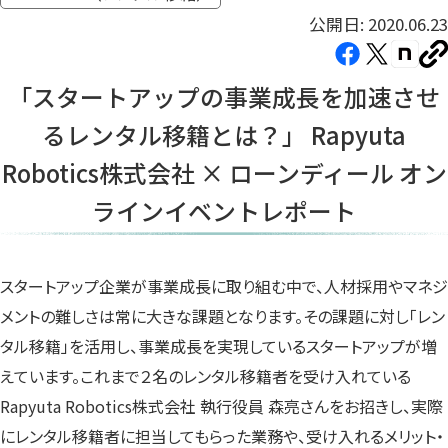
公開日: 2020.06.23
Facebook（新
X（新
note（
U
し
し
し
を
「スタートアップの事業成長を加速させ
コ
い
い
い
ピ
るレンタル移籍とは？」 Rapyuta
タ
タ
タ
ー
ブ
ブ
ブ
Robotics株式会社 × ローンディール オン
で
で
で
ラインイベントレポート
開
開
開
き
き
き
ま
ま
ま
す）
す）
す）
スタートアップ企業が事業成長に取り組む中で、人材採用やマネジ
メントの難しさは常に大きな課題となります。その課題に対し「レン
タル移籍」を活用し、事業成長を実現しているスタートアップが増
えています。これまで２名のレンタル移籍者を受け入れている
Rapyuta Robotics株式会社 執行役員 森亮さんをお招きし、実際
にレンタル移籍者に担当してもらった業務や、受け入れるメリット・