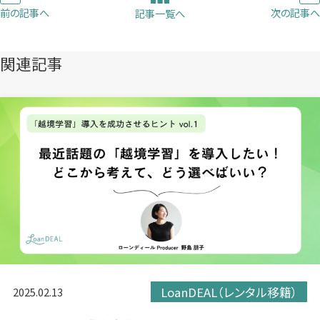
ブ
ブ
ブ
前の記事へ
次の記事へ
記事一覧へ
で
で
で
開
開
開
き
き
き
関連記事
ま
ま
ま
す）
す）
す）
LoanDEAL（レンタル移籍）
2025.02.13