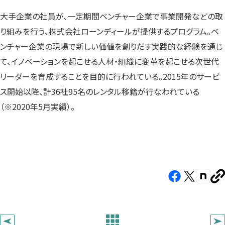
大手企業の社員が、一定期間ベンチャー企業で事業開発などの取
り組みを行う、株式会社ローンディールが提供するプログラム。ベ
ンチャー企業の現場で新しい価値を創りだす実践的な経験を通じ
て、イノベーションを起こせる人材・組織に変革を起こせる次世代
リーダーを育成することを目的に行われている。2015年のサービ
ス開始以降、計36社95名のレンタル移籍が行なわれている
（※2020年5月実績）。
Facebook（新
X（新
note（
U
し
し
し
を
コ
い
い
い
ピ
タ
タ
タ
ー