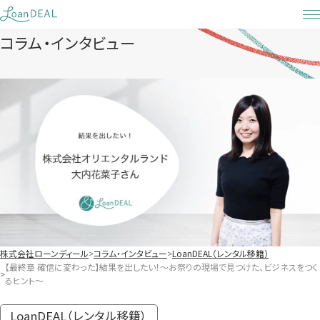
Skip
to
コラム・インタビュー
content
株式会社ローンディール
コラム・インタビュー
LoanDEAL（レンタル移籍）
【最終章 確信に変わった】結果を出したい！〜お祭りの現場で見つけた、ビジネスをつく
るヒント〜
LoanDEAL（レンタル移籍）