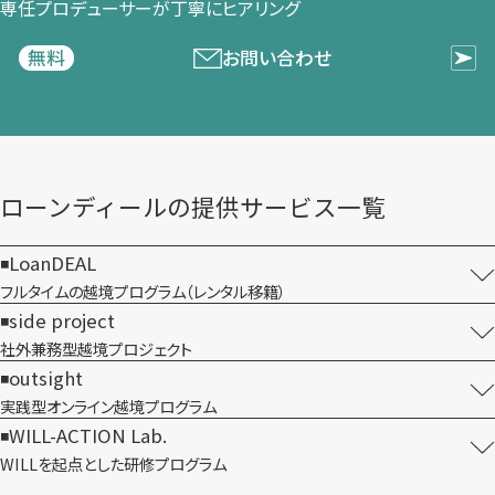
専任プロデューサーが​丁寧に​ヒアリング
お問い合わせ
無料
ローンディールの​提供サービス一覧
LoanDEAL
フルタイムの越境プログラム​（レンタル移籍）
side project
社外兼務型​越境プロジェクト
outsight
実践型オンライン​越境プログラム
WILL-ACTION Lab.
WILLを​起点とした​研修プログラム