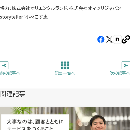
協力：株式会社オリエンタルランド、株式会社オマツリジャパン
storyteller：小林こず恵
Facebook（新
X（新
note（
U
し
し
し
を
コ
い
い
い
ピ
タ
タ
タ
ー
ブ
ブ
ブ
前の記事へ
次の記事へ
記事一覧へ
で
で
で
開
開
開
き
き
き
関連記事
ま
ま
ま
す）
す）
す）