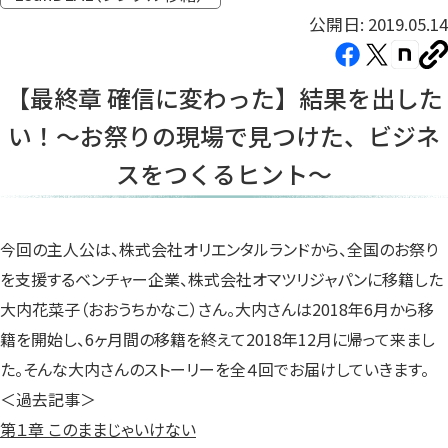
公開日: 2019.05.14
Facebook（新
X（新
note（
U
し
し
し
を
【最終章 確信に変わった】結果を出した
コ
い
い
い
ピ
い！〜お祭りの現場で見つけた、ビジネ
タ
タ
タ
ー
ブ
ブ
ブ
スをつくるヒント〜
で
で
で
開
開
開
き
き
き
今回の主人公は、株式会社オリエンタルランドから、全国のお祭り
ま
ま
ま
を支援するベンチャー企業、株式会社オマツリジャパンに移籍した
す）
す）
す）
大内花菜子（おおうちかなこ）さん。大内さんは2018年6月から移
籍を開始し、6ヶ月間の移籍を終えて2018年12月に帰って来まし
た。そんな大内さんのストーリーを全４回でお届けしていきます。
＜過去記事＞
第１章 このままじゃいけない