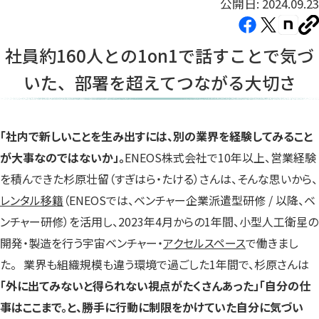
公開日: 2024.09.23
Facebook（新
X（新
note（
U
し
し
し
を
社員約160人との1on1で話すことで気づ
コ
い
い
い
ピ
いた、部署を超えてつながる大切さ
タ
タ
タ
ー
ブ
ブ
ブ
で
で
で
開
開
開
「社内で新しいことを生み出すには、別の業界を経験してみること
き
き
き
が大事なのではないか」。
ENEOS株式会社で10年以上、営業経験
ま
ま
ま
を積んできた杉原壮留（すぎはら・たける）さんは、そんな思いから、
す）
す）
す）
レンタル移籍
（ENEOSでは、ベンチャー企業派遣型研修 / 以降、ベ
ンチャー研修）を活用し、2023年4月からの1年間、小型人工衛星の
開発・製造を行う宇宙ベンチャー・
アクセルスペース
で働きまし
た。 業界も組織規模も違う環境で過ごした1年間で、杉原さんは
「外に出てみないと得られない視点がたくさんあった」「自分の仕
事はここまで。と、勝手に行動に制限をかけていた自分に気づい