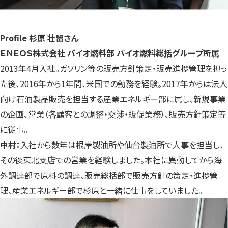
Profile 杉原 壮留さん
ＥＮＥＯＳ株式会社 バイオ燃料部 バイオ燃料総括グループ所属
2013年4月入社。ガソリン等の販売方針策定・販売進捗管理を担っ
た後、2016年から1年間、米国での勤務を経験。2017年からは法人
向け石油製品販売を担当する産業エネルギー部に属し、新規事業
の企画、営業（各顧客との調整・交渉・販促業務）、販売方針策定等
に従事。
中村：
入社から数年は根岸製油所や仙台製油所で人事を担当し、
その後東北支店での営業を経験しました。本社に異動してから海
外調達部で原料の調達、販売総括部で販売方針の策定・進捗管
理、産業エネルギー部で杉原と一緒に仕事をしていました。