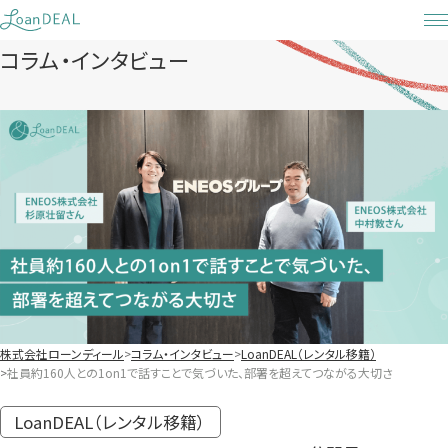
Skip
to
コラム・インタビュー
content
株式会社ローンディール
コラム・インタビュー
LoanDEAL（レンタル移籍）
社員約160人との1on1で話すことで気づいた、部署を超えてつながる大切さ
LoanDEAL（レンタル移籍）