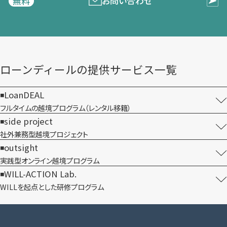
お問い合わせ
無料
ローンディールの​提供サービス一覧
LoanDEAL
フルタイムの越境プログラム​（レンタル移籍）
side project
社外兼務型​越境プロジェクト
outsight
実践型オンライン​越境プログラム
WILL-ACTION Lab.
WILLを​起点とした​研修プログラム