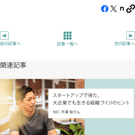
Facebook（新
X（新
note（
U
し
し
し
を
コ
い
い
い
ピ
タ
タ
タ
ー
ブ
ブ
ブ
前の記事へ
次の記事へ
記事一覧へ
で
で
で
開
開
開
き
き
き
関連記事
ま
ま
ま
す）
す）
す）