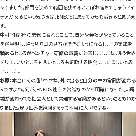
ありました。部門を決めて範囲を狭めるとこぼれ落ちてしまうアイ
デアがあるという気づきは、ENEOSに戻ってからも活きると思いま
す。
中村：
他部門の業務に触れることで、自分や会社がやっていること
を客観視し、違う切り口の見方ができるようになるし、その
実践を
積めるところがベンチャー研修の意義
だと感じましたね。違う世界
を見て、いいところも悪いところも俯瞰する機会にしてほしいと思
いました。
杉原：
本当にその通りですね。
外に出ると自分の中の常識が変わる
んですよね。何が、ENEOS独自の常識なのかが明確になったし、
環
境が変わっても社会人として共通する常識があるということもわか
りました。
違う世界を経験するって本当に大切ですね。