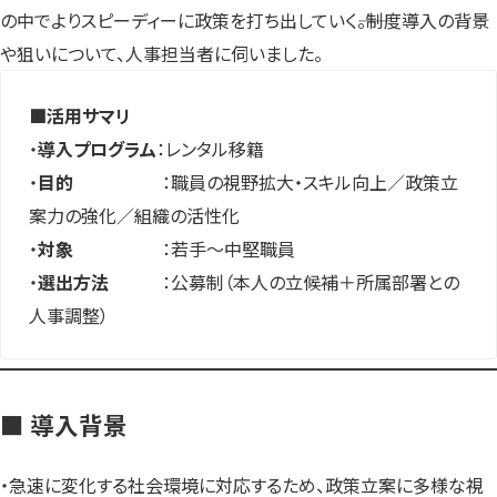
の中でよりスピーディーに政策を打ち出していく――。制度導入の背景
や狙いについて、人事担当者に伺いました。
■活用サマリ
・
導入プログラム
：レンタル移籍
・
目的
：職員の視野拡大・スキル向上／政策立
案力の強化／組織の活性化
・
対象
：若手〜中堅職員
・
選出方法
：公募制（本人の立候補＋所属部署との
人事調整）
■ 導入背景
・急速に変化する社会環境に対応するため、政策立案に多様な視