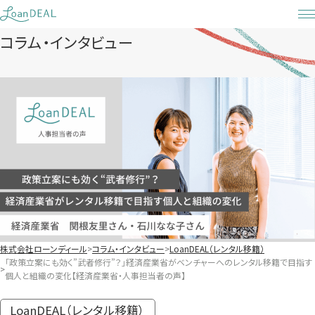
Skip
to
コラム・インタビュー
content
株式会社ローンディール
コラム・インタビュー
LoanDEAL（レンタル移籍）
「政策立案にも効く”武者修行”？」経済産業省がベンチャーへのレンタル移籍で目指す
個人と組織の変化【経済産業省・人事担当者の声】
LoanDEAL（レンタル移籍）