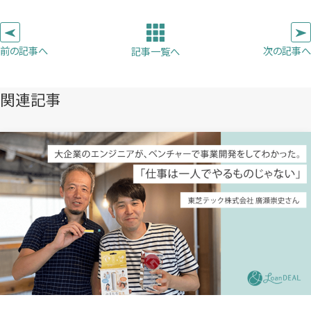
い
い
い
ピ
タ
タ
タ
ー
ブ
ブ
ブ
前の記事へ
次の記事へ
記事一覧へ
で
で
で
開
開
開
き
き
き
関連記事
ま
ま
ま
す）
す）
す）