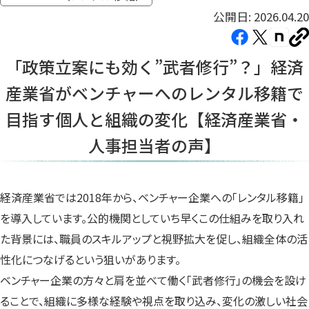
公開日: 2026.04.20
Facebook（新
X（新
note（
U
し
し
し
を
「政策立案にも効く”武者修行”？」経済
コ
い
い
い
ピ
産業省がベンチャーへのレンタル移籍で
タ
タ
タ
ー
ブ
ブ
ブ
目指す個人と組織の変化【経済産業省・
で
で
で
人事担当者の声】
開
開
開
き
き
き
ま
ま
ま
す）
す）
す）
経済産業省では2018年から、ベンチャー企業への「レンタル移籍」
を導入しています。公的機関としていち早くこの仕組みを取り入れ
た背景には、職員のスキルアップと視野拡大を促し、組織全体の活
性化につなげるという狙いがあります。
ベンチャー企業の方々と肩を並べて働く「武者修行」の機会を設け
ることで、組織に多様な経験や視点を取り込み、変化の激しい社会