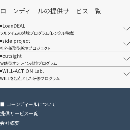
ローンディールの​提供サービス一覧
LoanDEAL
フルタイムの越境プログラム​（レンタル移籍）
side project
社外兼務型​越境プロジェクト
outsight
実践型オンライン​越境プログラム
WILL-ACTION Lab.
WILLを​起点とした​研修プログラム
■ ローンディールに​ついて
提供サービス一覧
会社概要