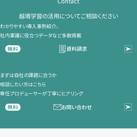
Contact
越境学習の​活用に​ついて​ご相談ください​
わかりやすい導入事例紹介、​
社内稟議に​役立つデータなど​多数掲載
資料請求
無料
まずは​自社の​課題に​合うか​
相談したい方は​こちら
専任プロデューサーが​丁寧に​ヒアリング
お問い合わせ
無料