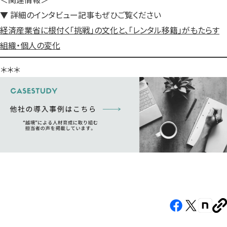
▼ 詳細のインタビュー記事もぜひご覧ください
経済産業省に根付く「挑戦」の文化と、「レンタル移籍」がもたらす
組織・個人の変化
＊＊＊
Facebook（新
X（新
note（
U
し
し
し
を
コ