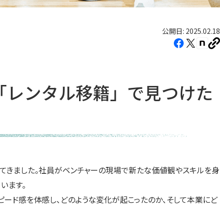
公開日: 2025.02.18
Facebook（新
X（新
note
U
し
し
し
を
コ
い
い
い
ピ
タ
タ
タ
ー
「レンタル移籍」で見つけた
ブ
ブ
ブ
で
で
で
開
開
開
き
き
き
ま
ま
ま
す）
す）
す）
施してきました。社員がベンチャーの現場で新たな価値観やスキルを身
います。
ピード感を体感し、どのような変化が起こったのか、そして本業にど