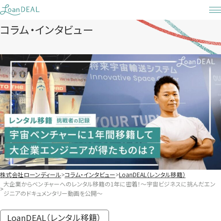
Skip
to
コラム・インタビュー
content
株式会社ローンディール
コラム・インタビュー
LoanDEAL（レンタル移籍）
大企業からベンチャーへのレンタル移籍の1年に密着！～宇宙ビジネスに挑んだエン
ジニアのドキュメンタリー動画を公開～
LoanDEAL（レンタル移籍）