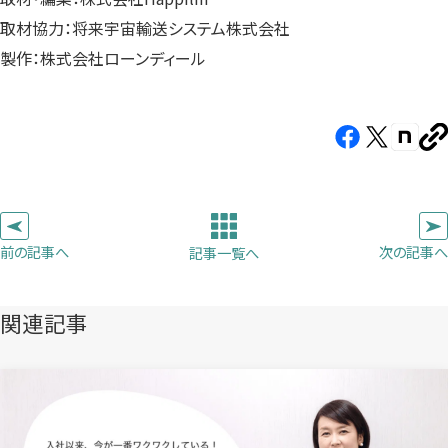
取材協力：将来宇宙輸送システム株式会社
製作：株式会社ローンディール
Facebook（新
X（新
note（
U
し
し
し
を
コ
い
い
い
ピ
タ
タ
タ
ー
ブ
ブ
ブ
前の記事へ
次の記事へ
記事一覧へ
で
で
で
開
開
開
き
き
き
関連記事
ま
ま
ま
す）
す）
す）