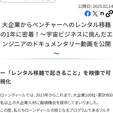
公開日: 2025.02.14
Facebook（新
X（新
note（
U
し
し
し
を
大企業からベンチャーへのレンタル移籍
コ
い
い
い
ピ
の1年に密着！～宇宙ビジネスに挑んだエ
タ
タ
タ
ー
ブ
ブ
ブ
ンジニアのドキュメンタリー動画を公開
で
で
で
～
開
開
開
き
き
き
ま
ま
ま
ー「レンタル移籍で起きること」を映像で可
す）
す）
す）
視化
ローンディールでは、2015年からこれまで、大企業100社・累計800
名以上の大企業人材に越境機会を提供してまいりました。
この度、私たちローンディールの核となるプログラムであるフルタ