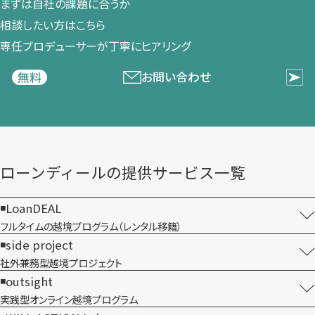
まずは​自社の​課題に​合うか​
相談したい方は​こちら
専任プロデューサーが​丁寧に​ヒアリング
お問い合わせ
無料
ローンディールの​提供サービス一覧
LoanDEAL
フルタイムの越境プログラム​（レンタル移籍）
side project
社外兼務型​越境プロジェクト
outsight
実践型オンライン​越境プログラム