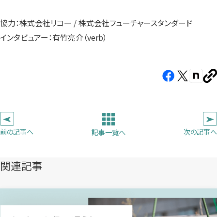
協力：株式会社リコー / 株式会社フューチャースタンダード
インタビュアー：有竹亮介（verb）
Facebook（新
X（新
note（
U
し
し
し
を
コ
い
い
い
ピ
タ
タ
タ
ー
ブ
ブ
ブ
前の記事へ
次の記事へ
記事一覧へ
で
で
で
開
開
開
き
き
き
関連記事
ま
ま
ま
す）
す）
す）