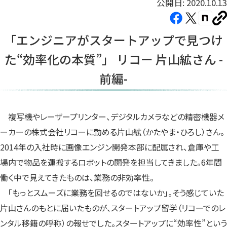
公開日: 2020.10.13
Facebook（新
X（新
note（
U
し
し
し
を
「エンジニアがスタートアップで見つけ
コ
い
い
い
ピ
た“効率化の本質”」 リコー 片山絋さん -
タ
タ
タ
ー
ブ
ブ
ブ
前編-
で
で
で
開
開
開
き
き
き
複写機やレーザープリンター、デジタルカメラなどの精密機器メ
ま
ま
ま
ーカーの株式会社リコーに勤める片山絋（かたやま・ひろし）さん。
す）
す）
す）
2014年の入社時に画像エンジン開発本部に配属され、倉庫や工
場内で物品を運搬するロボットの開発を担当してきました。6年間
働く中で見えてきたものは、業務の非効率性。
「もっとスムーズに業務を回せるのではないか」。そう感じていた
片山さんのもとに届いたものが、スタートアップ留学（リコーでのレ
ンタル移籍の呼称）の報せでした。スタートアップに“効率性”という