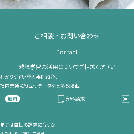
ご相談・お問い合わせ
Contact
越境学習の​活用に​ついて​ご相談ください​
わかりやすい導入事例紹介、​
社内稟議に​役立つデータなど​多数掲載
資料請求
無料
まずは​自社の​課題に​合うか​
相談したい方は​こちら