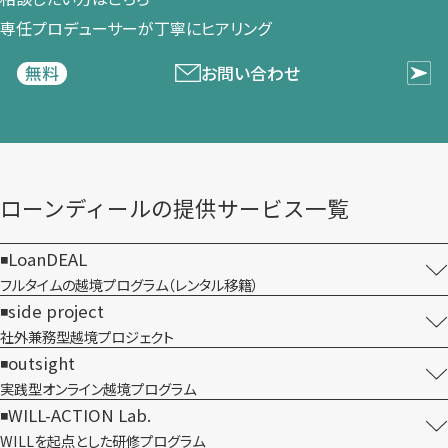
専任プロデューサーが​丁寧に​ヒアリング
お問い合わせ
無料
ローンディールの​提供サービス一覧
LoanDEAL
フルタイムの越境プログラム​（レンタル移籍）
side project
社外兼務型​越境プロジェクト
outsight
実践型オンライン​越境プログラム
WILL-ACTION Lab.
WILLを​起点とした​研修プログラム