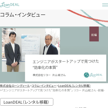
Skip
to
コラム・インタビュー
content
株式会社ローンディール
コラム・インタビュー
LoanDEAL（レンタル移籍）
「エンジニアがスタートアップで見つけた“効率化の本質”」 リコー 片山絋さん -前編-
LoanDEAL（レンタル移籍）