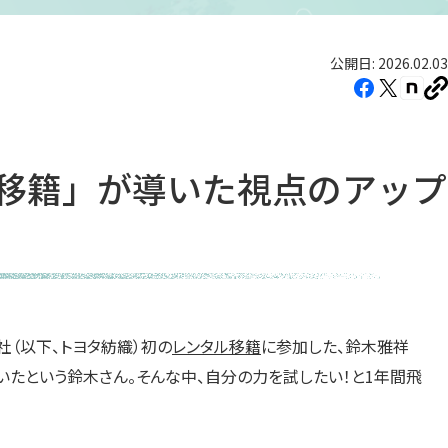
公開日: 2026.02.03
Facebook（新
X（新
note
U
し
し
し
を
コ
い
い
い
ピ
タ
タ
タ
ー
ル移籍」が導いた視点のアップ
ブ
ブ
ブ
で
で
で
開
開
開
き
き
き
ま
ま
ま
す）
す）
す）
社（以下、トヨタ紡織）初の
レンタル移籍
に参加した、鈴木雅祥
ていたという鈴木さん。そんな中、自分の力を試したい！と1年間飛