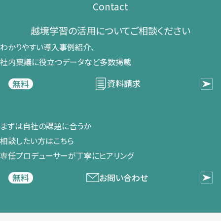
Contact
越境学習の​活用に​ついて​ご相談ください​
わかりやすい導入事例紹介、​
社内稟議に​役立つデータなど​多数掲載
資料請求
無料
まずは​自社の​課題に​合うか​
相談したい方は​こちら
専任プロデューサーが​丁寧に​ヒアリング
お問い合わせ
無料