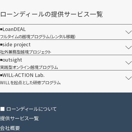
ローンディールの​提供サービス一覧
LoanDEAL
フルタイムの越境プログラム​（レンタル移籍）
side project
社外兼務型​越境プロジェクト
outsight
実践型オンライン​越境プログラム
WILL-ACTION Lab.
WILLを​起点とした​研修プログラム
■ ローンディールに​ついて
提供サービス一覧
会社概要