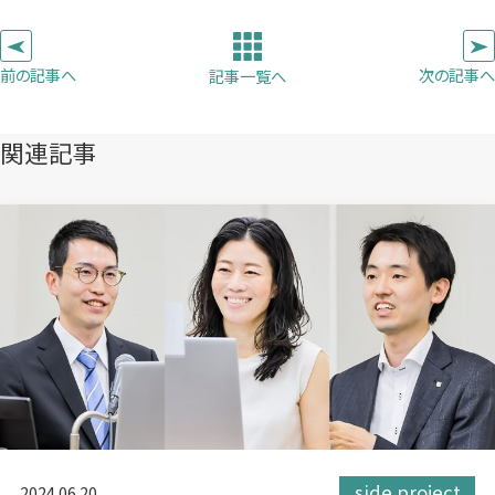
い
い
い
ピ
タ
タ
タ
ー
ブ
ブ
ブ
前の記事へ
次の記事へ
記事一覧へ
で
で
で
開
開
開
き
き
き
関連記事
ま
ま
ま
す）
す）
す）
side project
2024.06.20