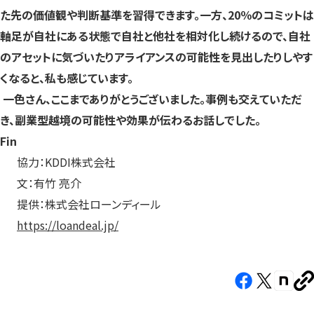
た先の価値観や判断基準を習得できます。一方、20％のコミットは
軸足が自社にある状態で自社と他社を相対化し続けるので、自社
のアセットに気づいたりアライアンスの可能性を見出したりしやす
くなると、私も感じています。
一色さん、ここまでありがとうございました。事例も交えていただ
き、副業型越境の可能性や効果が伝わるお話しでした。
Fin
協力：KDDI株式会社
文：有竹 亮介
提供：株式会社ローンディール
https://loandeal.jp/
Facebook（新
X（新
note（
U
し
し
し
を
コ