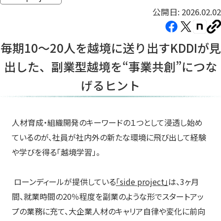
公開日: 2026.02.02
Facebook（新
X（新
note（
U
し
し
し
を
毎期10～20人を越境に送り出すKDDIが見
コ
い
い
い
ピ
出した、副業型越境を“事業共創”につな
タ
タ
タ
ー
ブ
ブ
ブ
げるヒント
で
で
で
開
開
開
き
き
き
人材育成・組織開発のキーワードの１つとして浸透し始め
ま
ま
ま
ているのが、社員が社内外の新たな環境に飛び出して経験
す）
す）
す）
や学びを得る「越境学習」。
ローンディールが提供している
「side project」
は、3ヶ月
間、就業時間の20％程度を副業のような形でスタートアッ
プの業務に充て、大企業人材のキャリア自律や変化に前向