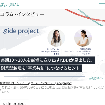
Skip
to
コラム・インタビュー
content
株式会社ローンディール
コラム・インタビュー
side project
毎期10～20人を越境に送り出すKDDIが見出した、副業型越境を“事業共創”につなげ
るヒント
side project