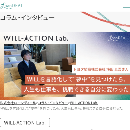
Skip
to
コラム・インタビュー
content
株式会社ローンディール
コラム・インタビュー
WILL-ACTION Lab.
WILLを言語化して“夢中”を見つけたら、人生も仕事も、挑戦できる自分に変わった
WILL-ACTION Lab.