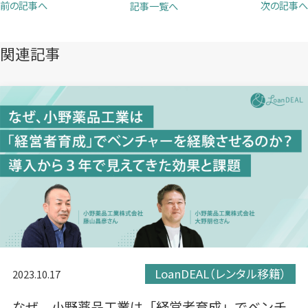
前の記事へ
次の記事へ
記事一覧へ
で
で
で
開
開
開
き
き
き
関連記事
ま
ま
ま
す）
す）
す）
LoanDEAL（レンタル移籍）
2023.10.17
なぜ、小野薬品工業は「経営者育成」でベンチ