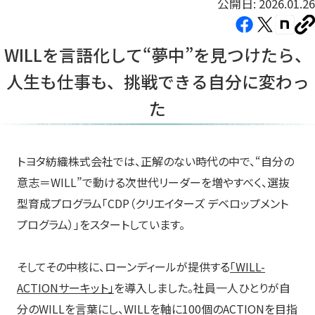
公開日: 2026.01.26
Facebook（新
X（新
note（
U
し
し
し
を
WILLを言語化して“夢中”を見つけたら、
コ
い
い
い
ピ
人生も仕事も、挑戦できる自分に変わっ
タ
タ
タ
ー
ブ
ブ
ブ
た
で
で
で
開
開
開
き
き
き
トヨタ紡織株式会社では、正解のない時代の中で、“自分の
ま
ま
ま
意志＝WILL”で動ける次世代リーダーを増やすべく、選抜
す）
す）
す）
型育成プログラム「CDP（クリエイターズ デベロップメント
プログラム）」をスタートしています。
そしてその中核に、ローンディールが提供する
「WILL-
ACTIONサーキット」
を導入しました。社員一人ひとりが自
分のWILLを言葉にし、WILLを軸に100個のACTIONを目指