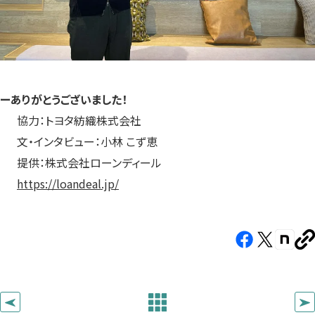
ーありがとうございました！
協力：トヨタ紡織株式会社
文・インタビュー：小林 こず恵
提供：株式会社ローンディール
https://loandeal.jp/
Facebook（新
X（新
note（
U
し
し
し
を
コ
い
い
い
ピ
タ
タ
タ
ー
ブ
ブ
ブ