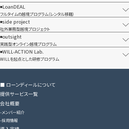
LoanDEAL
フルタイムの越境プログラム​（レンタル移籍）
side project
社外兼務型​越境プロジェクト
outsight
実践型オンライン​越境プログラム
WILL-ACTION Lab.
WILLを​起点とした​研修プログラム
■ ローンディールに​ついて
提供サービス一覧
会社概要
メンバー紹介
採用情報
導入実績